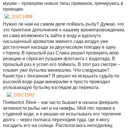
мушки – проверяю новые типы приманок, тренируюсь в
проводке.
Нужно ли нам на самом деле поймать рыбу? Думаю, что
это приятное дополнение к нашему времяпровождению,
но сама возможность зайти в воду и вдохнуть
насыщенный ароматом зимнего сада воздух уже
достаточная награда за двухчасовую поездку в одну
сторону. В прошлый раз Слава решил проверить мою
реакцию и сбросил пузырек флотанта с водопада. В
прошлый раз я успел его поймать. В этот раз смотрю –
плывет уже бутылка минералки. Что следующее?
Канистра с бензином? Я решил не искушать судьбу по
высокой воде ради минералки и просто проводил
уплывающую бутылку взглядом до переката.
Появился Лёня – как часто бывает в начала февраля,
активности рыбы нет и на нимфы. Мой пёс промок в
студеной воде, и я решаю не испытывать его терпение
долго – через полчаса переходим туда, где я могу
посадить его на солнце. Располагаюсь неподалеку,