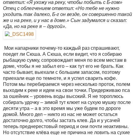
ответил: «Я ухожу на реку, чтобы побыть с Б-гом»
Отец с облегчением ответил: «Но тебе не нужно
уходить так далеко, Б-г он везде, он совершенно такой
же и на реке, и у нас в доме.» Сын задумался и сказал:
«Да, но на реке я – другой».
Мои напарники почему-то каждый раз спрашивают,
поедет ли Сюша. А Сюша, если видит, что я собираю
рыбацкую сумку, сопровождает меня по всем местам в
доме, чтобы я не забыл его – как тут его не брать. Как
часто бывает, выехали с большим запасом, поэтому
приехали еще по темноте, и я успел сварить кофе.
Потом мы перебираемся через несколько проток, полем
выходим к реке и идем на свои точки. Придерживаю пса
за ошейник – уровень воды высокий. Я не тороплюсь
собирать удочку – зимой тут клюет на сухую мушку после
десяти утра – а в это время мы уже будем по дороге
домой. Много дел – никто из нас не может остаться
достаточно долго, чтобы застать клев. Да и у усачей
теперь преднерестовый период и они почти неактивны.
Но отсутствие клёва еще не причина не ловить на сухие