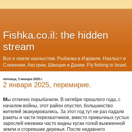
Fishka.co.il: the hidden
stream
Все о ловле нахлыстом. Рыбалка в Израиле. Нахлыст в
Словении, Австрии, Швеции и Дании. Fly fishing in Israel.
пятница, 3 января 2025 г.
2 января 2025, перемирие.
М
ы отлично порыбачили. В октябре прошлого года, с
началом войны, этот район опустел, большинство
жителей эвакуировались. За этот год тут не раз падали
ракеты и части перехватчиков, вместо привычных густых
зарослей ежевики часто видны куски голой выжженной
земли и сгоревшие деревья. После недавнего