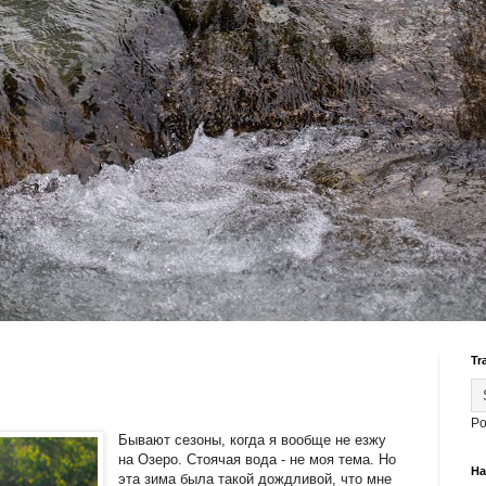
Tr
Po
Бывают сезоны, когда я вообще не езжу
на Озеро. Стоячая вода - не моя тема. Но
На
эта зима была такой дождливой, что мне