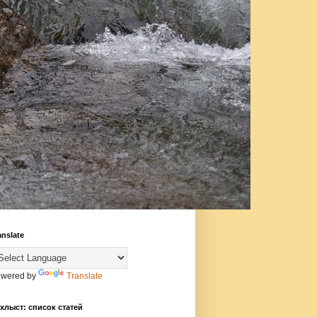
anslate
wered by
Translate
хлыст: список статей