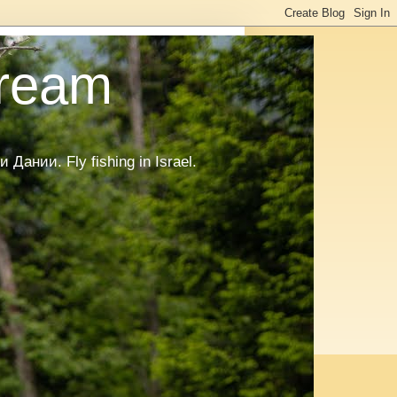
tream
нии. Fly fishing in Israel.