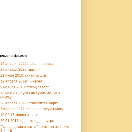
хлыст в Израиле
14 апреля 2021, поздняя весна
17 января 2020, зимняя
21 июля 2019, сухая мушка
12 апреля 2019: Кинерет
9 ноября 2018: "стимулятор"
12 мая 2017: усач на сухую мушку и
нимфу
28 апреля 2017: становится жарко
7 апреля 2017: ловля на сухую мушку
10.02.17: запах весны
20.01.2017: одно холодное утро
"Голландские высоты", отчет по рыбалке
4.11.16