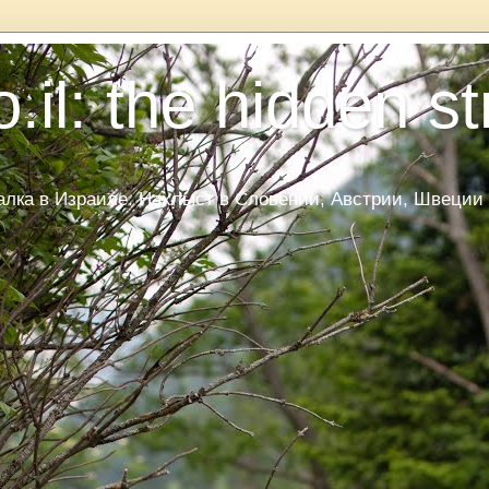
.il: the hidden s
ка в Израиле. Нахлыст в Словении, Австрии, Швеции и Да