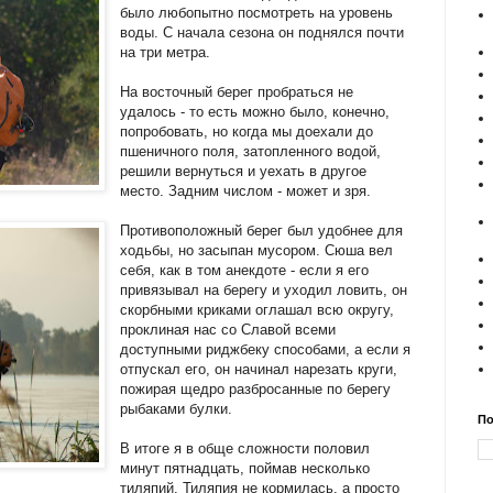
было любопытно посмотреть на уровень
воды. С начала сезона он поднялся почти
на три метра.
На восточный берег пробраться не
удалось - то есть можно было, конечно,
попробовать, но когда мы доехали до
пшеничного поля, затопленного водой,
решили вернуться и уехать в другое
место. Задним числом - может и зря.
Противоположный берег был удобнее для
ходьбы, но засыпан мусором. Сюша вел
себя, как в том анекдоте - если я его
привязывал на берегу и уходил ловить, он
скорбными криками оглашал всю округу,
проклиная нас со Славой всеми
доступными риджбеку способами, а если я
отпускал его, он начинал нарезать круги,
пожирая щедро разбросанные по берегу
рыбаками булки.
По
В итоге я в обще сложности половил
минут пятнадцать, поймав несколько
тиляпий. Тиляпия не кормилась, а просто