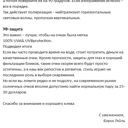
а потом поверните их на 90 градусов. Если изображение исчезло –
все в порядке.
Так действует поляризация – нейтрализует горизонтальные
световые волны, пропуская вертикальные.
УФ-защита
Это важно – лучше, чтобы на очках была метка
100%
UVA
&
UVB
protection
.
Подведем итоги
Если вы часто проводите время на воде, стоит потратить деньги на
качественные очки. Кроме прочности, защиты для глаз и хорошей
фильтрации бликов, такие очки скорее всего будут просто
эстетичны, а в наш век репостов и ретвитов, стиль играет не
последнюю роль в выборе снаряжения.
Но если вы ловите редко и не подолгу, на современном рынке
солнечных очков вполне допустимо найти нормальную пару за 25-
30 долларов.
Спасибо за внимание и хорошего клева
С уважением,
Борис Гейль