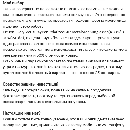
Мой выбор
Так как совершенно невозможно описать все возможные модели
солнечных очков, расскажу, какими пользуюсь я. Это совершенно
не значит, что они лучшие, просто эти подходят форме моего лица
и делают свою работу.
Основные у меня
Ray
Ban
Polarized
Gunmetal
Men
Sunglasses
(
RB
3183-
004/9
A
-63), их цена – чуть больше 100 долларов, причем я уже
один раз заказывал новые стекла взамен исцарапанных за
несколько лет постоянного использования старых, что сэкономило
мне как минимум 50% стоимости новых.
Есть у меня и пара очков со светло-желтыми линзами для раннего
утра и пасмурных дней. Так как ими я пользуюсь редко, поэтому
купил вполне бюджетный вариант – что-то около 25 долларов.
Средство защиты инвестиций
Однажды я потерял очки, подняв их на кепку и продолжая
фотографировать, поэтому теперь стараюсь перед рыбалкой
всегда закреплять их специальным шнурком.
Настоящие или нет?
Если вы хотите быть точно уверены, что ваши очки действительно
поляризационные, приложите их к своему мобильному телефону,