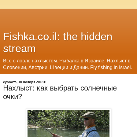
Fishka.co.il: the hidden
stream
Все о ловле нахлыстом. Рыбалка в Израиле. Нахлыст в
Словении, Австрии, Швеции и Дании. Fly fishing in Israel.
суббота, 10 ноября 2018 г.
Нахлыст: как выбрать солнечные
очки?