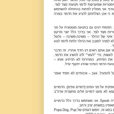
סות ליצור תנועות הלא סימטריות שמעניקות לדמוי תנועות מצד לצד.
מטורף. אני ממליץ לפחות בהתחלה להשתמש
דא כי אכן הצלחתם להניע את הדמוי בצורה
תפסתי דגים גם בתנועה מונוטונית על פני
יות מצד לצד. אני בדרך כלל יוצר מרקם
איטי של הרולר – משיכה-משיכה – גלגול
לא למהר לסובב את הרולר ולתת לדמוי לנוע
.
י אם אתם רואים דג רודף אחריו. זה הדבר
לעשות, כדי "לעזור" לדג להשיג את הדמוי.
את הפיתיון, המהירות לא תרתיע אותו –
עת הדמוי הסיכוי שהדג יתקוף יגדל.
 קל להפעיל. אגב – איכותיים לא תמיד אומר
פקית על פני המים (דמויים צפים). הדמויים
וא לא מעט דמויים זולים מתוצרת ארה"ב
הראשון שאני ממליץ עליו בחום הוא הדמוי של חברת Heddon מהסדרה Spook. אני משתמש בדרך כלל בדמויים
חברה אמריקאית נוספת - Mirolure - מייצרת סדרה מוצלחת של דמויים בסוג זה. חפשו דגמים של Popa Dog, Pup