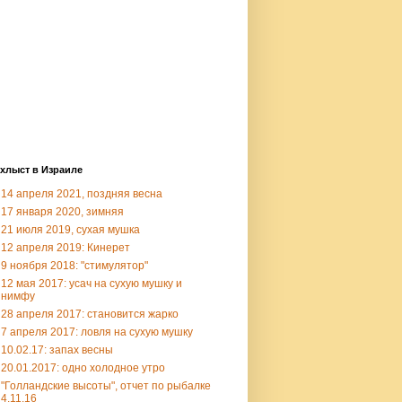
хлыст в Израиле
14 апреля 2021, поздняя весна
17 января 2020, зимняя
21 июля 2019, сухая мушка
12 апреля 2019: Кинерет
9 ноября 2018: "стимулятор"
12 мая 2017: усач на сухую мушку и
нимфу
28 апреля 2017: становится жарко
7 апреля 2017: ловля на сухую мушку
10.02.17: запах весны
20.01.2017: одно холодное утро
"Голландские высоты", отчет по рыбалке
4.11.16