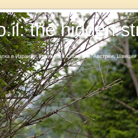
.il: the hidden s
ка в Израиле. Нахлыст в Словении, Австрии, Швеции и Да