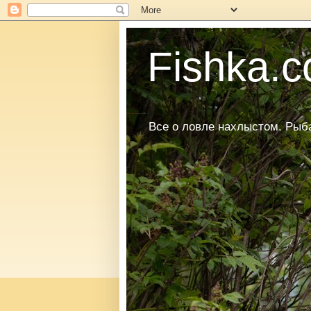
Fishka.co
Все о ловле нахлыстом. Рыбал