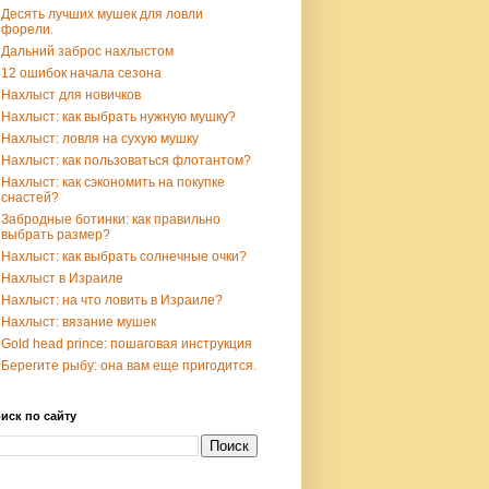
Десять лучших мушек для ловли
форели.
Дальний заброс нахлыстом
12 ошибок начала сезона
Нахлыст для новичков
Нахлыст: как выбрать нужную мушку?
Нахлыст: ловля на сухую мушку
Нахлыст: как пользоваться флотантом?
Нахлыст: как сэкономить на покупке
снастей?
Забродные ботинки: как правильно
выбрать размер?
Нахлыст: как выбрать солнечные очки?
Нахлыст в Израиле
Нахлыст: на что ловить в Израиле?
Нахлыст: вязание мушек
Gold head prince: пошаговая инструкция
Берегите рыбу: она вам еще пригодится.
иск по сайту