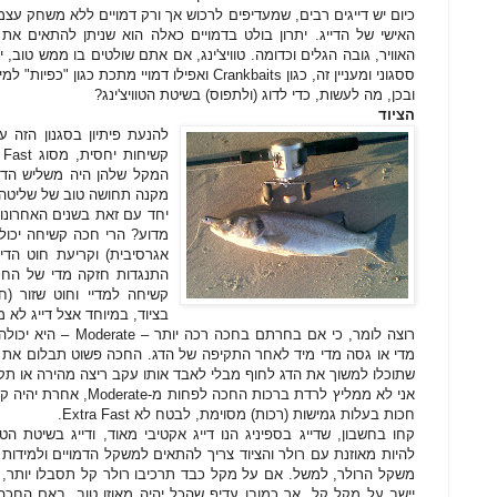
כיום יש דייגים רבים, שמעדיפים לרכוש אך ורק דמויים ללא משחק עצמ
האישי של הדייג. יתרון בולט בדמויים כאלה הוא שניתן להתאים את ת
האוויר, גובה הגלים וכדומה. טוויצ'ינג, אם אתם שולטים בו ממש טוב, י
ססגוני ומעניין זה, כגון Crankbaits ואפילו דמויי מתכת כגון "כפיות" למיניהן.
ובכן, מה לעשות, כדי לדוג (ולתפוס) בשיטת הטוויצ'ינג?
הציוד
להנעת פיתיון בסגנון הזה 
המקל שלהן היה משליש הדק
מקנה תחושה טוב של שליטה בת
יחד עם זאת בשנים האחרונות 
מדוע? הרי חכה קשיחה יכולה
אגרסיבית) וקריעת חוט הדי
התנגדות חזקה מדי של החכ
בציוד, במיוחד אצל דייג לא מי
רוצה לומר, כי אם בחרת
מדי או גסה מדי מיד לאחר התקיפה של הדג. החכה פשוט תבלום את ה
שתוכלו למשוך את הדג לחוף מבלי לאבד אותו עקב ריצה מהירה או תק
אני לא ממליץ לרדת ברכות 
חכות בעלות גמישות (רכות) מסוימת, לבטח לא Extra Fast.
קחו בחשבון, שדייג בספיניג הנו דייג אקטיבי מאוד, ודייג בשיטת הט
להיות מאוזנת עם רולר והציוד צריך להתאים למשקל הדמויים ולמידות 
משקל הרולר, למשל. אם על מקל כבד תרכיבו רולר קל תסבלו יותר,
יישב על מקל קל. אך כמובן עדיף שהכל יהיה מאוזן טוב. באם החכה