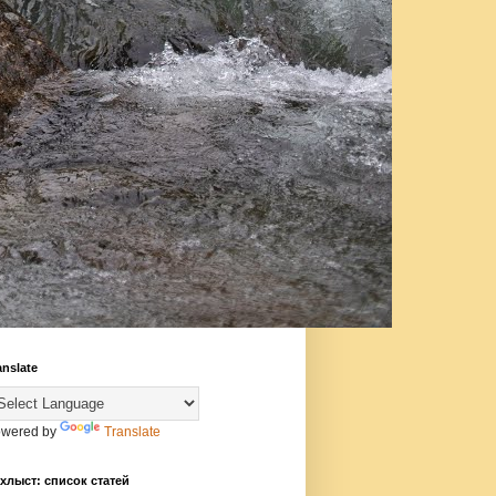
anslate
wered by
Translate
хлыст: список статей