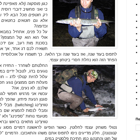
כגון מוסקווה (ולא מאפיינת 
בי ואני מחשיב דוברי רוסית 
רק חוטפים מכל הבא ליד ומ
אלא גם חוטאים בחטאים נו
וכדומה?
על כל פנים, אתחיל במבוא,
אולי הוא הוא קול המצפון?
בסכנת מות רעב, אם ידכם
תשאירו לכם דג אחד, אך א
לתפוס בעוד שנה, ואז בעוד שנה וכך הלאה. כך תשמרו על אוכלוסיית 
הפחד הזה הוא נחלת חסרי ביטחון עצמי.
החלטתם לשחרר - החזירו א
נוגעים בדג, לטבול ידיים ב
שלכם. לא נעים, אה?
עכשיו אני מרגיש חופשי לגש
סגנון הנעת פיתיון, שהפך לפ
טוויצ'ינג (g
ומבלי לנסות להמציא שם מוצל
מטעמי נוחות "ספינינג" ולא "ז
По
טוויצ'ינג מתאים בראש ובר
קטנטנה), חלק מדייגים ניסו לתפוס אתם משהו והתאכזבו. הדמויים "
של חוט והתנהגו כמו חתיכת פלסטיק במים.