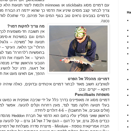
עם דמויים מסוג stickbaits או minnows ולנ
צריך לבחור קצב מסוים שיניע את הדמוי כך שהוא יידמה דג הבורח 
На
בדמויים בצבעים נראים טוב בגוף המים ועל פניהם, כדי שתוכלו לוו
נכונה.
מה צריך לחקות דמוי?
אין תשובה חד-משמעית לכך. 
המים וגם במשיכות א-סימטר
תנועה של "משיכה – גלגול 
הרולר" וכך הלאה. העיקר – 
בחופשיות ו"לרחרח" מצד לצד
העיקר – אל תעצרו את הדמו
הטבעי והראשון שדייג מנסה 
אל דאגה, הדג יכול להשיג 
ההפך, אם תאיצו מעט את תנו
דמויים: מהכלל אל הפרט
לטוויצ'ינג חשוב מאוד לבחור דמויים איכותיים ובדוקים, כאלה שיהיה
דווקא – יקרים. ובכן:
משפחת Pencilbaits
דמויים מסוג זה מאופיינים בדרך כלל על ידי שכיבה אופקית או כמעט או
בעלי תנועה חלקה מצד לצד, מעין רחרוח וקלים להנעה. אפשר למצ
(זולים וטובים, אל תחשבו!) – 4-6 דולרים ליחידה.
כבדים מ-20 גרם, אך כל דגם – הגם של 7 ושל 14 גרם – קל להנעה ומאופיין במשחק יציב ורחב.