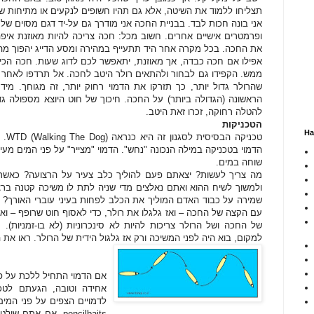
תצליחו ללמוד את השיטה, אלא גם תהיו חשופים לנקעים או מתיחות שר
אני בונה חכות לבד. בבניית החכה אני מודרך גם על-יד דגם מסוים של רו
ופרמטרים אישיים אחרים. חשוב מכל: חכה צריכה להיות מאוזנת איפה
את החכה. בכל מקרה אחר היד תתעייף במהירה ומסע הדייג יהפוך מהנא
אפילו אם חכה כבדה, אך מאוזנת, יתאפשר לכם לדוג שעות. חכה הכי 
ממש. הקפידו גם לבחור ולהתאים רולר היטב לחכה. אל תרדפו לאחר מ
שהרולר גדול יותר, כך תזרקו את הדמוי רחוק יותר, זה מגוחך. מ
הראשונה (הגדולה ביותר) על החכה. חיכוך של חוט היוצא מספולה ג
להטלה רחוקה, זכרו זאת היטב.
הטכניקות
На
טכני
הדמוי בטכניקה במילה הנכונה "נחש". הדמוי "מצייר" על פני המים מע
שוחה במים.
מה צריך לעשות? יצאתם פעם להוליך כלב צעיר על הרצועה? כאשר
ולמשוך לשיח ההוא ואתם נאלצים מדי שניה לתת לו משיכה קטנה ברצוע
שמירה על כבוד האדם המוליך את הכלב לפחות בעיני עוברי האורך? ככ
עם הקצה של החכה – ואז גלגלו את רולר, כדי לאסוף חוט שרופף – וא
של החכה ושל הרולר צריכות להיות לא סינכרוניות (לא בו-זמניות
למקום, בוא היה לפני המשיכה ורק אז גלגול הידית של הרולר. ראו את ה
אם הדמוי התחיל ללכת על פני
אחידה וטובה, הגעתם לטכ
pencilbaits. אם א