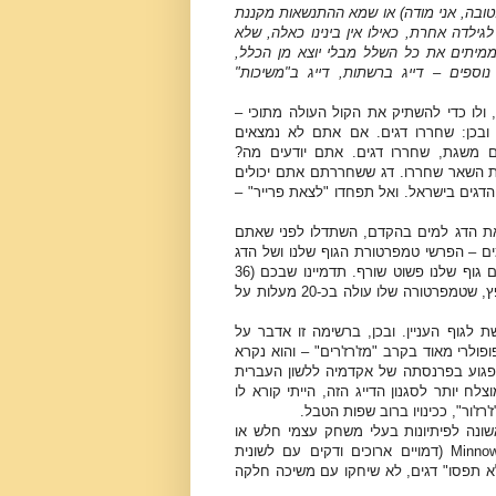
לטובה, אני מודה) או שמא ההתנשאות מקננת
לגילדה אחרת, כאילו אין בינינו כאלה, שלא
מיתים את כל השלל מבלי יוצא מן הכלל,
ספים – דייג ברשתות, דייג ב"משיכות"
 ולו כדי להשתיק את הקול העולה מתוכי –
 ובכן: שחררו דגים. אם אתם לא נמצאים
 משגת, שחררו דגים. אתם יודעים מה?
ת השאר שחררו. דג ששחררתם אתם יכולים
הדגים בישראל. ואל תפחדו "לצאת פרייר" –
ת הדג למים בהקדם, השתדלו לפני שאתם
מים – הפרשי טמפרטורת הגוף שלנו ושל הדג
עלול להיות קטלני לדג – חום גוף שלנו פשוט שורף. תדמיינו שבכם (36
מעלות חום ממוצע) נוגע חפץ, שטמפרטורה שלו עולה בכ-20 מעלות על
ת לגוף העניין. ובכן, ברשימה זו אדבר על
ופולרי מאוד בקרב "מז'רז'רים" – והוא נקרא
twitchin). מבלי לפגוע בפרנסתה של אקדמיה ללשון העברית
ח יותר לסגנון הדייג הזה, הייתי קורא לו
'רז'ור", ככינויו ברוב שפות הטבל.
אשונה לפיתיונות בעלי משחק עצמי חלש או
נטולי משחק עצמי לחלוטין. כאשר הופיעו לראשונה דמויים מסוג Minnow (דמויים ארוכים ודקים עם לשונית
לא תפסו" דגים, לא שיחקו עם משיכה חלקה