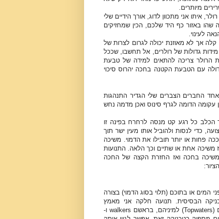
ירים מיותרים.
לר, איתו אני מתכוון לדוג, אורך הידיים שלי
 שהו באזור כף היד שלכם, הכין שמחזיקים
ה לעינוי.
קלה אך לא מאוזנת יכולה לגרום לצרות של
ידות גדולות של רולרים, אל תחשבו, שככל
ידת הרולר צריכה להתאים למידה של טבעת
דולה עם הטבעת הקטנה בחכה יהרוס סיכוי
קה הבסיסית לסגנון זה היא כנראה WTD (Walking The Dog). אחד החברים הצברים שלי הגדיר התנהגות
ין עקומה הדומה לגרף סינוס ואכן מדמה נחש
 הכלב כל רגע קט מנסה לרחרח בפינה זו
ה, כדי לנסות ולהוביל אותו מעין ישר תוך
ה פחות או יותר תובילו את הדמוי. משיכה
ז משיכה אחת או שתיים וכך הלאה. התנועות
). משיכה בחכה ואז החזרת הקצה של החכה
ציור:
 המים או בתוכם (תלוי בסוג הדמוי) בצורה
ניקה הבסיסית. תנועה חלקה אני מאמץ
לדמויים הצפים על פני המים (Topwaters) למיניהם, בראשם walkers ו-
תם שולטים מספיק בטכניקה זאת, אפשר לגוון אותה