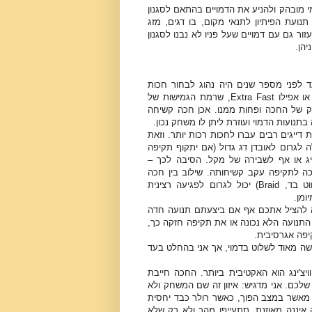
י מובהק ולהניע את הדמויים בהתאם לסגנון
נועת הפיתיון לתנאי מקום, בו דגים, מזג
עזור גם עם דמויים שעל פניו לא נבנו לסגנון
עד לפני מספר שנים היה נהוג לבחור חכות
קשיחות יחסית, מסוג Fast או אפילו Extra Fast, שרמת הגמישות של
 של החכה ופחות ממנו. אכן חכה קשיחה
נועות הדמוי ועוזרת ליתן לו משחק נכון.
דייגים רבים עברו לחכות רכות יותר. וזאת
 לגרום לאובדן דג גדול (אם יתקוף תקיפה
יג או אף לשבירה של מקל. הסיבה לכך –
ה לתקיפה עקב קשיחותה. שילוב בין חכה
קשיחה למדיי וחוט שזור (חוט בד, Braid) יכול לגרום לפגיעה רצינית
ומן.
ם בחכה רכה יותר – Moderate – היא יכולה להציל אתכם אף אם ביצעתם תנועה חדה
תנועה הלא נכונה או את תקיפה חזקה כך,
יפה אגרסיבית.
החכה לפחות מ-Moderate, אחרת יהיה קשה מאוד לשלוט בדמוי, אך אני בהחלט בעד
וויצ'ינג הוא האקטיבית ביותר. החכה חייבת
שלכם. אני מדגיש: איזון זה שם המשחק ולא
 מאשר במצב הפוך, כאשר רולר כבד יחסית
 איננה מאוזנת, תתעייפו מהר ולא רק שלא