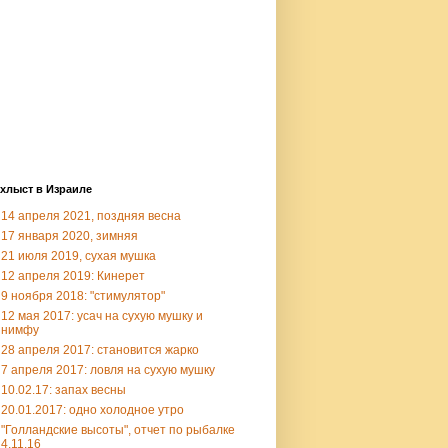
хлыст в Израиле
14 апреля 2021, поздняя весна
17 января 2020, зимняя
21 июля 2019, сухая мушка
12 апреля 2019: Кинерет
9 ноября 2018: "стимулятор"
12 мая 2017: усач на сухую мушку и
нимфу
28 апреля 2017: становится жарко
7 апреля 2017: ловля на сухую мушку
10.02.17: запах весны
20.01.2017: одно холодное утро
"Голландские высоты", отчет по рыбалке
4.11.16