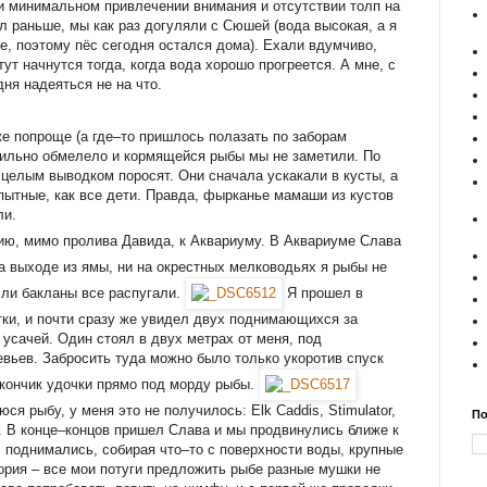
и минимальном привлечении внимания и отсутствии толп на
ал раньше, мы как раз догуляли с Сюшей (вода высокая, а я
е, поэтому пёс сегодня остался дома). Ехали вдумчиво,
тут начнутся тогда, когда вода хорошо прогреется. А мне, с
ня надеяться не на что.
же попроще (а где–то пришлось полазать по заборам
сильно обмелело и кормящейся рыбы мы не заметили. По
 целым выводком поросят. Они сначала ускакали в кусты, а
пытные, как все дети. Правда, фырканье мамаши из кустов
ли.
ю, мимо пролива Давида, к Аквариуму. В Аквариуме Слава
 на выходе из ямы, ни на окрестных мелководьях я рыбы не
 ли бакланы все распугали.
Я прошел в
атки, и почти сразу же увидел двух поднимающихся за
 усачей. Один стоял в двух метрах от меня, под
вьев. Забросить туда можно было только укоротив спуск
 кончик удочки прямо под морду рыбы.
ся рыбу, у меня это не получилось: Elk Caddis, Stimulator,
По
. В конце–концов пришел Слава и мы продвинулись ближе к
м, поднимались, собирая что–то с поверхности воды, крупные
ория – все мои потуги предложить рыбе разные мушки не