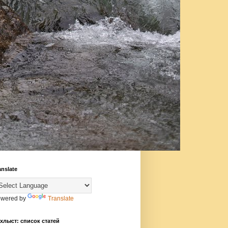
anslate
wered by
Translate
хлыст: список статей