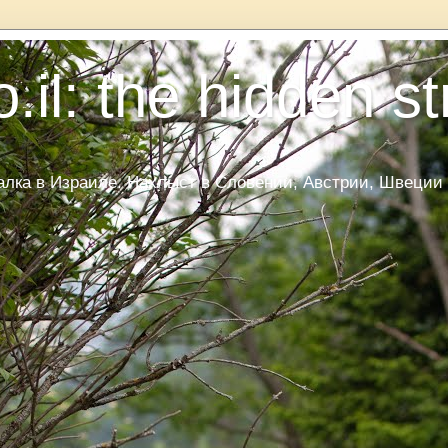
.il: the hidden s
ка в Израиле. Нахлыст в Словении, Австрии, Швеции и Да