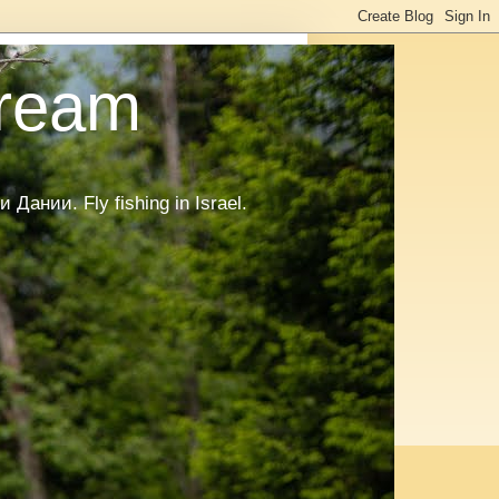
tream
нии. Fly fishing in Israel.