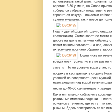
использовать такой шанс половить пр
берегах. 5:30 у меня, но Слава приех
собирался забраться подальше по рек
торопиться некуда – поклевки сейчас 
сухими мушками, так и вовсе до полуд
Пошли другой дорогой, где–то она да
колхозников). Самое заветное место 
дороге на тропе вспугнули кабаниху с
потом пришли поглазеть на нас, любо
их все–таки прогнало обратно в зарос
Пошли ниже по течени
всегда ловит усача, но в этот раз ни
заметил. То ли уровень воды упал, то
прореху в кустарниках в сторону Рог
упавшей на поверхность реки мушкой,
нависающими над водой ветвями дере
лески до 40–50 сантиметров и заведя
Как я ни пытался соблазнить кормящую
различные имитации поденки – ничего
основному течению, где то тут, то та
рыбины. Здесь повторилась та же ист