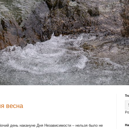
Tr
яя весна
Po
бочий день накануне Дня Независимости – нельзя было не
На