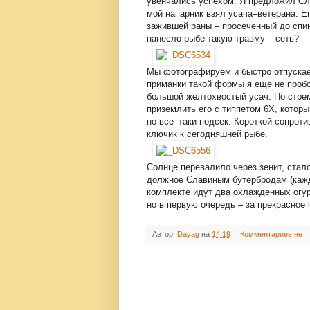
увенчались успехом. Я предложил Сла
мой напарник взял усача–ветерана. Е
зажившей раны – просеченный до спин
нанесло рыбе такую травму – сеть?
Мы фотографируем и быстро отпускае
приманки такой формы я еще не пробо
большой желтохвостый усач. По стрем
приземлить его с типпетом 6Х, которы
но все–таки подсек. Короткой сопроти
ключик к сегодняшней рыбе.
Солнце перевалило через зенит, стало
должное Славиным бутербродам (кажд
комплекте идут два охлажденных огурц
но в первую очередь – за прекрасно
Автор:
Dayag
на
14:19
Комментариев нет: