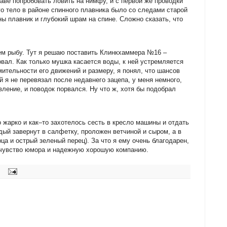
ве попробовать ловить на нимфу, и с первой же проводки
го тело в районе спинного плавника было со следами старой
ы плавник и глубокий шрам на спине. Сложно сказать, что
м рыбу. Тут я решаю поставить Клинкхаммера №16 –
вал. Как только мушка касается воды, к ней устремляется
ительности его движений и размеру, я понял, что шансов
й я не перевязал после недавнего зацепа, у меня немного,
вление, и поводок порвался. Ну что ж, хотя бы подобрал
 жарко и как–то захотелось сесть в кресло машины и отдать
ый завернут в салфетку, проложен ветчиной и сыром, а в
а и острый зеленый перец). За что я ему очень благодарен,
е чувство юмора и надежную хорошую компанию.