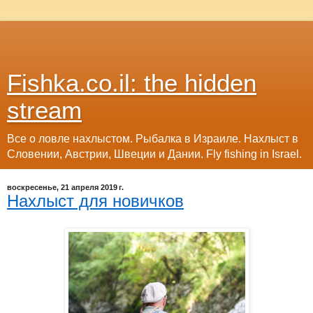
Fishka.co.il: the hidden
stream
Все о ловле нахлыстом. Рыбалка в Израиле. Нахлыст в
Словении, Австрии, Швеции и Дании. Fly fishing in Israel.
воскресенье, 21 апреля 2019 г.
Нахлыст для новичков