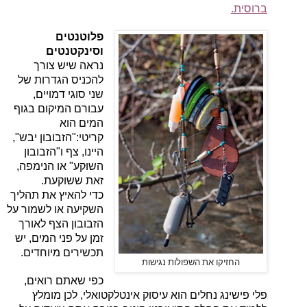
ברוסית.
פלוטנטים
וסינקטנטים
נראה שיש צורך
להכניס הגדרות של
שני סוגי דמויים,
עבורם המיקום בגוף
המים הוא
קריטי:
"הזבובון יבש",
היינו, צף ו"הזבובון
השוקע" או הנימפה,
זאת ששוקעת.
כדי להאיץ את תהליך
השקיעה או לשמור על
הזבובון הצף לאורך
זמן על פני המים, יש
תכשירים מיוחדים.
החזיקו את השפולות נגישות
כפי שאתם רואים,
פלי פישינג נחלים הוא עיסוק אינטלקטואלי, לכן מומלץ