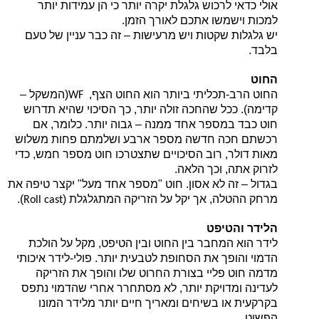
אולי כדאי לרכוש גלגלת יקרה יותר כי הן עמידות יותר
למכות וישמשו אתכם לאורך הזמן.
יש גלגלות שקטות ויש מרעישות – זה כבר עניין של טעם
בלבד.
החוט
החוט הרב-תכליתי ביותר הוא החוט הצף,
(המשקל –
WF
קדימה). ככל שהחכה זולה יותר, כך הסיכוי שהיא תדרוש
חוט כבד במספר אחד ממנה – גבוה יותר. כלומר, אם
רכשתם חכה חדשה מספר ארבע ושלמתם פחות משלוש
מאות דולר, רוב הסיכויים שתצטרכו חוט מספר חמש, כדי
לזרוק אתה, וכך הלאה.
בגדול – זה לא אסון. חוט "מספר אחד מעל" יקצר טיפה את
).
מרחק ההטלה, אך יקל על הזריקה המתגלגלת (
Roll cast
הלידר והטיפט
לידר הוא המחבר בין החוט ובין הטיפט, מקל על הולכת
הדמוי והופך את הסחופת לטבעית יותר. פולי-לידר איכותי
מדמה חוט פליי בצורת החרוט שלו והופך את הזריקה
לעדינה ומדויקת יותר, לא מסתחרר אחרי שהדמוי נתפס
בקרקעית או בשיחים ומאריך חיים יותר מלידר המונו
הפשוט.