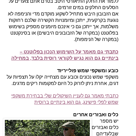
ללמוד את החלק התיאורטי היטב בטרם אתם צועדים על
הסלעים החלקים במים זורמים.
אם הזבובון היבש מתחיל לשקוע מוקדם מדי והנימפה לא
נוגעת בקרקעית, ייתכן ומיומנויות הקשירה שלכם רחוקות
משלמות, אך ייתכן גם כי אינכם מיומנים מספיק בשימוש
בפלוטנט (במקרה של הזבובונים היבשים) או בסינקטנט
(במקרה של הנימפות).
כתבתי גם מאמר על השימוש הנכון בפלוטנט –
בינתיים גם הוא נגיש לקוראי רוסית בלבד, במחילה
כובע ומשקפי שמש פולייריזד
משקפי שמש נכונים וכובע עם מצחייה יקלו על תצפיות על
דגים, אחרת ניתן לזרוק כל היום למקומות ריקים מדגים.
כתבתי מאמר גם לעניין השיקולים שלי בבחירת משקפי
שמש לפלי פישינג, גם הוא בינתיים ברוסית
כלים ואבזרים אחרים
יש מספר
כלים ואבזרים
שבלעדיהם