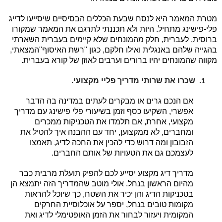
מטרת המאמר היא לנסח שבעת הכללים הבסיסיים שיסייעו לדייג
פלי-פישינג מתחיל. היות ולא תכננתי לתרגם את המאמר שמקורו
ברוסית, לעברית, חלק מהמונחים שלא קיימים בעברית השארתי
בהגייה שלהם באנגלית ואילו חלקם, כגון "רשת האיסוף"
המצאתי,
מקווה שהמונחים יהיו ברורים וערבים לאוזן של קורא בעברית.
שכרו את שרותי מדריך פליי מקצועי.
1.
אם הנכם גרים או מבקרים לעתים במדינה בה הדבר
אפשרי, השקיעו כסף וזמן בשיעורי פלי פישינג עם מדריך
מקצועי, אחרת, אם תלמדו את הטכניקות ממכרים
ומחברים, לא ממקצוען, יחד עם ההבנה איך להטיל את
הזבובון ומה דרוש כדי להכין את החכה לדיג, תאמצו
לעצמכם גם את הטעויות של אותם החברים.
מדריך דיג מקצוע יסייע לכם להפיק תועלת מרבית כבר
מהיום הראשון בנחל. אולי מוטב שהמדריך הזה יתמצא הן
בטכניקות הדיג והן יכיר את השטח, כך שיוכל להראות
מקומות טובים בנחל, יספר על אוכלוסיית החרקים
המקומית ויעזור לבחור את הזמן האופטימלי לדיג ואת