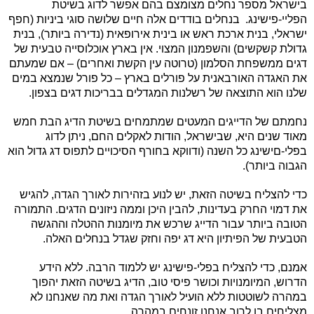
בישראל מספר נחלים מצומצם בהם אפשר לדוג בשיטת
הפליי-פישינג.
בנחלים בודדים אלה חיים שלושה סוגי ביניות (חפף
ישראלי, בנית ארכת ראש או בינית אירופאית (נדירה ביותר), בנית
גדולת קשקשים) והשפמנון המצוי. אין בארץ אוכלוסייה טבעית של
דגים ממשפחת הסלמון (טרוטה עין הקשת ואחרים) – אם שמעתם
את האגדה האורבאנית על פורלים בארץ – כל פורל שנמצא במים
שלנו הוא התוצאה של רשלנות המגדלים בבריכות דגים בצפון.
נחמתם של הדייגים המעטים שמתמחים בשיטת הדיג הבת חמש
מאוד שנים היא, שבישראל, הודות לאקלים החם, ניתן לדוג
בפלי-םישינג כל השנה (ודווקא בחורף הסיכויים לתפוס דג גדול הוא
הגבוה ביותר).
כדי להצליח בשיטה הזאת, יש לנוע בזהירות לאורך הגדה, להגיש
את דמוי החרק בעדינות, להבין היכן וממה ניזונים הדגים. התמורה
הטובה ביותר עבור הדייג שרכש את מיומנות ההטלה וההגשה
הטבעית של הפיתיון היא דג יפה וחזק שגדל בנחלים האלה.
אמנם, כדי להצליח בפלי-פישינג יש ללמוד הרבה. ללא הידע
הדרוש, המיומנויות וכושר פיסי טוב, הדיג בשיטה הזאת יהפוך
במהרה לשוטטות ללא הועיל לאורך הגדה ואת מה שאנחנו לא
מצליחים בו לרוב אנחנו זונחים במהרה.