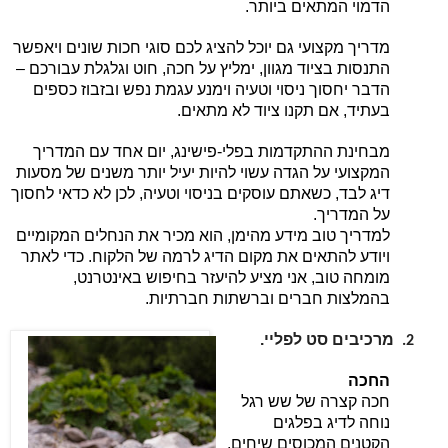
הדמוי המתאים ביותר.
מדריך מקצועי גם יוכל להציג לכם סוגי חכות שונים ויאפשר
התנסות בציוד מגוון, ימליץ על חכה, חוט וגלגלת עבורכם –
הדבר יחסוך ניסוי וטעיה וימנע עגמת נפש ובזבוז כספים
בעתיד, אם תקנו ציוד לא מתאים.
מבחינת ההתקדמות בפלי-פישינג, יום אחד עם המדריך
המקצועי על הגדה עשוי להיות יעיל יותר משנים של מסעות
דיג לבד, כשאתם עוסקים בניסוי וטעיה, לכן לא כדאי לחסוך
על המדריך.
למדריך טוב מידע מהימן, הוא מכיר את הנחלים המקומיים
ויודע להתאים את מקום הדיג לרמה של הלקוח. כדי לאתר
מומחה טוב, אני מציע להיעזר בחיפוש באינטרנט,
בהמלצות חברים וברשתות חברתיות.
מרכיבים סט לפליי.
2.
החכה
חכה קצרה של שש רגל
נוחה לדיג בפלגים
הקטנים המכוסים שיחים,