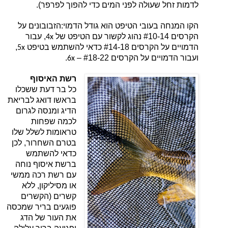
לדמות זחל שעולה לפני המים כדי להפוך לפרפר).
הקו המנחה בעובי הטיפט הוא גודל הדמוי:
הזבובונים על
הקרסים #10-14 נהוג לקשור עם הטיפט של
, עבור
4x
,
הדמויים על הקרסים #14-18 כדאי להשתמש בטיפט
5x
.
ועבור הדמויים על הקרסים #18-22 –
6x
רשת האיסוף
כל בר דעת ששכלו
בראשו דואג לבריאת
הדיג ומנסה לגרום
לכמה שפחות
טראומות לשלל שלו
בטרם השחרור, לכן
כדאי להשתמש
ברשת איסוף נוחה
עם רשת רכה ממשי
או מסיליקון, ללא
קשרים (הקשרים
פוגעים בריר שמכסה
את העור של הדג