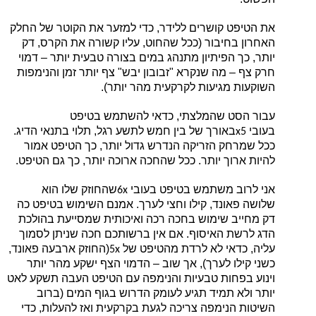
את הטיפט קושרים ללידר, כדי למזער את הקוטר של החלק
האחרון בחיבור (ככל שהחוט, עליו קשורה את הקרס, דק
יותר, כך הפיתיון מתנהג במים בצורה טבעית יותר – דמוי
חרק צף – מה שנקרא "זבובון יבש" צף יותר זמן והנימפות
השוקעות מגיעות לקרקעית מהר יותר).
עבור הסט שהמלצתי, כדאי להשתמש בטיפט
בעובי
באורך של בין חמש לתשע רגל, תלוי בתנאי הדיג.
x
5
ככל שמרחק הזריקה הנדרש גדול יותר, כך הטיפט אמור
להיות ארוך יותר. ככל שהחכה ארוכה יותר, כך גם הטיפט.
אני לרוב משתמש בטיפט בעובי
שהחוזק שלו הוא
6x
שלושה פאונד, קילו וחצי לערך. אמנם השימוש בטיפט כה
דק מחייב שימוש בחכה רכה ואיכותית שמסייעת בהולכת
הדג לרשת האיסוף. אם אין ברשותכם חכה שניתן לסמוך
עליה, כדאי לא לרדת מהטיפט של
(החוזק ארבעה פאונד,
5x
כשני קילו לערך), אך שוב – הדמוי הצף ישקע מהר יותר
וינוע בפחות טבעיות והנימפה עם הטיפט העבה תשקע לאט
יותר ולא תמיד תגיע לעומק הדרוש בגוף המים (ברוב
השיטות הנימפה צריכה לגעת בקרקעית ואז להעלות, כדי