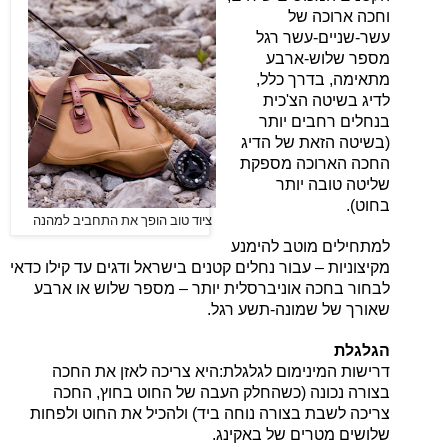
וחכה ארוכה של
עשר-שניים-עשר רגל
מספר שלוש-ארבע
מתאימה, בדרך כלל,
לדיג בשיטה הצ'כית
בנחלים רחבים יותר
(בשיטה הזאת של הדיג
החכה הארוכה מספקת
שליטה טובה יותר
בחוט).
ציוד טוב הופך את התחביב למהנה
למתחילים מוטב להימנע
מקיצוניות – עבור נחלים קטנים בישראל ודגים עד קילו כדאי
לבחור בחכה אוניברסלית יותר – מספר שלוש או ארבע
שאורך של שמונה-תשע רגל.
הגלגלת
דרישות המינימום לגלגלת:
היא צריכה לאזן את החכה
בצורה נכונה (כשהחלק העבה של החוט בחוץ, החכה
צריכה לשבת בצורה נוחה ביד) ולהכיל את החוט ולפחות
שלושים מטרים של באקינג.