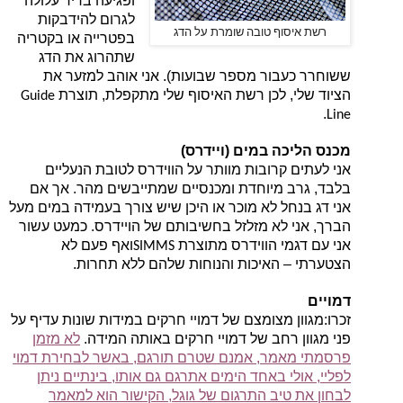
ופגיעה בריר עלולה
לגרום להידבקות
רשת איסוף טובה שומרת על הדג
בפטרייה או בקטריה
שתהרוג את הדג
ששוחרר כעבור מספר שבועות). אני אוהב למזער את
הציוד שלי, לכן רשת האיסוף שלי מתקפלת, תוצרת
Guide
.
Line
מכנס הליכה במים (ויידרס)
אני לעתים קרובות מוותר על הווידרס לטובת הנעליים
בלבד, גרב מיוחדת ומכנסיים שמתייבשים מהר. אך אם
אני דג בנחל לא מוכר או היכן שיש צורך בעמידה במים מעל
הברך, אני לא מזלזל בחשיבותם של הויידרס. כמעט עשור
אני עם דגמי הווידרס מתוצרת
ואף פעם לא
SIMMS
הצטערתי – האיכות והנוחות שלהם ללא תחרות.
דמויים
זכרו:
מגוון מצומצם של דמויי חרקים במידות שונות עדיף על
פני מגוון רחב של דמויי חרקים באותה המידה.
לא מזמן
פרסמתי מאמר, אמנם שטרם תורגם, באשר לבחירת דמוי
לפליי, אולי באחד הימים אתרגם גם אותו, בינתיים ניתן
לבחון את טיב התרגום של גוגל, הקישור הוא למאמר