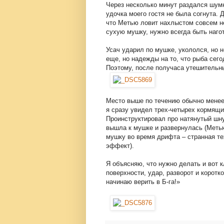
Через несколько минут раздался шумны
удочка моего гостя не была согнута. 
что Метью ловит нахлыстом совсем не
сухую мушку, нужно всегда быть наго
Усач ударил по мушке, укололся, но 
еще, но надежды на то, что рыба сего
Поэтому, после получаса утешительн
Место выше по течению обычно менее 
я сразу увидел трех-четырех кормящи
Проинструктировал про натянутый шну
вышла к мушке и развернулась (Метью
мушку во время дрифта – странная те
эффект).
Я объясняю, что нужно делать и вот 
поверхности, удар, разворот и корот
начинаю верить в Б-га!»