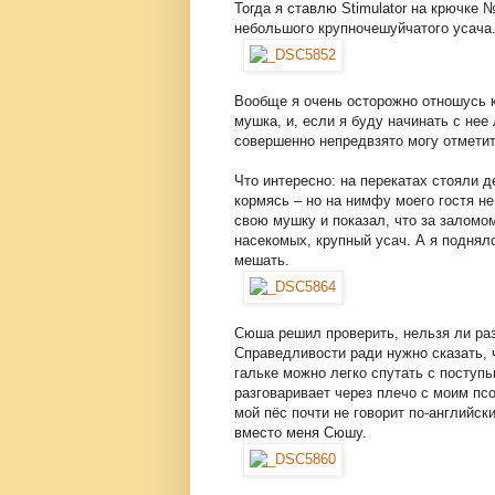
Тогда я ставлю Stimulator на крючке 
небольшого крупночешуйчатого усача
Вообще я очень осторожно отношусь к
мушка, и, если я буду начинать с нее
совершенно непредвзято могу отметит
Что интересно: на перекатах стояли д
кормясь – но на нимфу моего гостя н
свою мушку и показал, что за заломо
насекомых, крупный усач. А я поднял
мешать.
Сюша решил проверить, нельзя ли раз
Справедливости ради нужно сказать, 
гальке можно легко спутать с поступ
разговаривает через плечо с моим псо
мой пёс почти не говорит по-английск
вместо меня Сюшу.