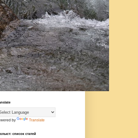
anslate
wered by
Translate
хлыст: список статей