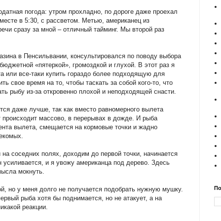
одатная погода: утром прохладно, по дороге даже проехал
месте в 5:30, с рассветом. Метью, американец из
ечи сразу за мной – отличный тайминг. Мы второй раз
азина в Пенсильвании, консультировался по поводу выбора
бюджетной «пятеркой», громоздкой и глухой. В этот раз я
а или все-таки купить гораздо более подходящую для
ть свое время на то, чтобы таскать за собой кого-то, что
ать рыбу из-за откровенно плохой и неподходящей снасти.
тся даже лучше, так как вместо равномерного вылета
т происходит массово, в перерывах в дожде. И рыба
ента вылета, смещается на кормовые точки и жадно
екомых.
 на соседних полях, доходим до первой точки, начинается
н усиливается, и я увожу американца под дерево. Здесь
мысла мокнуть.
По
й, но у меня долго не получается подобрать нужную мушку.
первый рыба хотя бы поднимается, но не атакует, а на
икакой реакции.