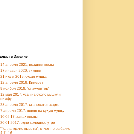
хлыст в Израиле
14 апреля 2021, поздняя весна
17 января 2020, зимняя
21 июля 2019, сухая мушка
12 апреля 2019: Кинерет
9 ноября 2018: "стимулятор"
12 мая 2017: усач на сухую мушку и
нимфу
28 апреля 2017: становится жарко
7 апреля 2017: ловля на сухую мушку
10.02.17: запах весны
20.01.2017: одно холодное утро
"Голландские высоты", отчет по рыбалке
4.11.16