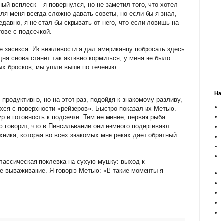
й всплеск – я повернулся, но не заметил того, что хотел –
Для меня всегда сложно давать советы, но если бы я знал,
давно, я не стал бы скрывать от него, что если ловишь на
тове с подсечкой.
не засекся. Из вежливости я дал американцу побросать здесь
дня снова станет так активно кормиться, у меня не было.
ых бросков, мы ушли выше по течению.
На
продуктивно, но на этот раз, подойдя к знакомому разливу,
хся с поверхности «рейзеров». Быстро показал их Метью.
р и готовность к подсечке. Тем не менее, первая рыба
 говорит, что в Пенсильвании они немного подергивают
хника, которая во всех знакомых мне реках дает обратный
классическая поклевка на сухую мушку: выход к
кое вываживание. Я говорю Метью: «В такие моменты я