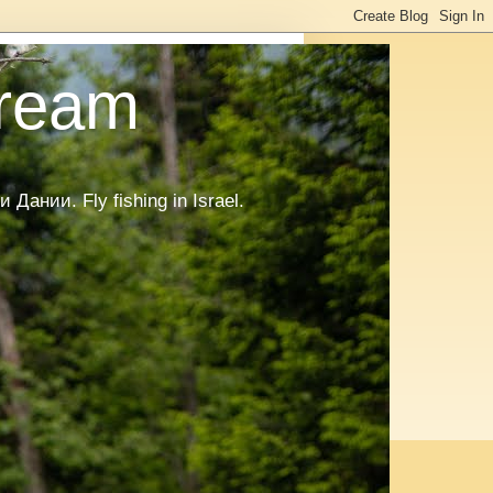
tream
нии. Fly fishing in Israel.