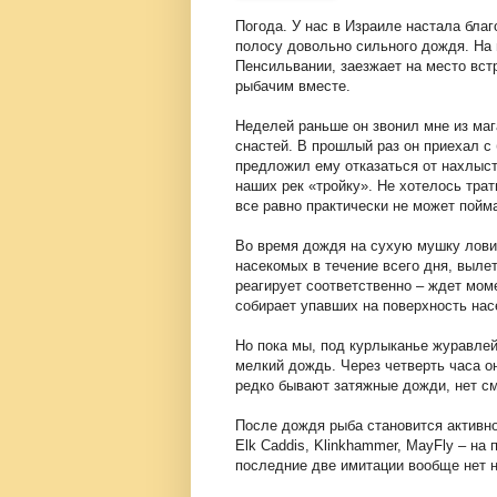
Погода. У нас в Израиле настала благ
полосу довольно сильного дождя. На 
Пенсильвании, заезжает на место встр
рыбачим вместе.
Неделей раньше он звонил мне из маг
снастей. В прошлый раз он приехал с 
предложил ему отказаться от нахлыст
наших рек «тройку». Не хотелось трати
все равно практически не может пойм
Во время дождя на сухую мушку лови
насекомых в течение всего дня, выле
реагирует соответственно – ждет мом
собирает упавших на поверхность нас
Но пока мы, под курлыканье журавлей
мелкий дождь. Через четверть часа о
редко бывают затяжные дожди, нет с
После дождя рыба становится активно
Elk Caddis, Klinkhammer, MayFly – на 
последние две имитации вообще нет н