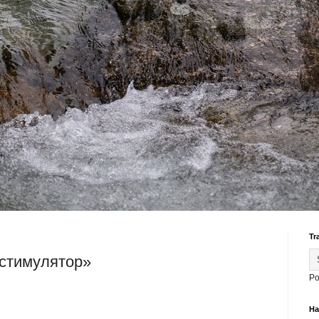
Tr
«стимулятор»
Po
На