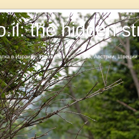
.il: the hidden s
ка в Израиле. Нахлыст в Словении, Австрии, Швеции и Да