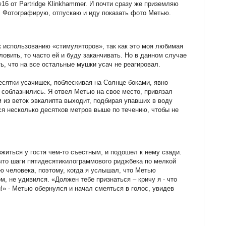
№16 от Partridge Klinkhammer. И почти сразу же приземляю
. Фотографирую, отпускаю и иду показать фото Метью.
 использованию «стимуляторов», так как это моя любимая
 ловить, то часто ей и буду заканчивать. Но в данном случае
ь, что на все остальные мушки усач не реагировал.
есятки усачишек, поблескивая на Солнце боками, явно
е соблазнились. Я отвел Метью на свое место, привязал
м из веток эвкалипта выходит, подбирая упавших в воду
ся несколько десятков метров выше по течению, чтобы не
житься у гостя чем-то съестным, и подошел к нему сзади.
что шаги пятидесятикилограммового риджбека по мелкой
ью человека, поэтому, когда я услышал, что Метью
м, не удивился. «Должен тебе признаться – кричу я - что
и!» - Метью обернулся и начал смеяться в голос, увидев