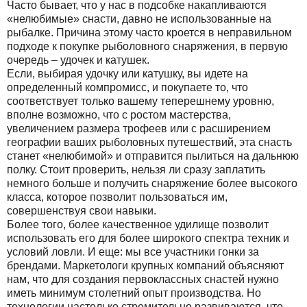
Часто бывает, что у нас в подсобке накапливаются
«нелюбимые» снасти, давно не использованные на
рыбалке. Причина этому часто кроется в неправильном
подходе к покупке рыболовного снаряжения, в первую
очередь – удочек и катушек.
Если, выбирая удочку или катушку, вы идете на
определенный компромисс, и покупаете то, что
соответствует только вашему теперешнему уровню,
вполне возможно, что с ростом мастерства,
увеличением размера трофеев или с расширением
географии ваших рыболовных путешествий, эта снасть
станет «нелюбимой» и отправится пылиться на дальнюю
полку. Стоит проверить, нельзя ли сразу заплатить
немного больше и получить снаряжение более высокого
класса, которое позволит пользоваться им,
совершенствуя свои навыки.
Более того, более качественное удилище позволит
использовать его для более широкого спектра техник и
условий ловли. И еще: мы все участники гонки за
брендами. Маркетологи крупных компаний объясняют
нам, что для создания первоклассных снастей нужно
иметь минимум столетний опыт производства. Но
технологии настолько стремительно развиваются, что