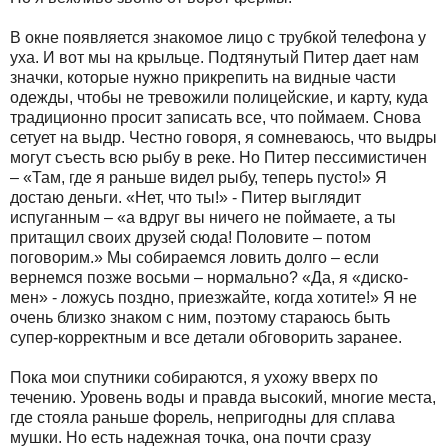
В окне появляется знакомое лицо с трубкой телефона у
уха. И вот мы на крыльце. Подтянутый Питер дает нам
значки, которые нужно прикрепить на видные части
одежды, чтобы не тревожили полицейские, и карту, куда
традиционно просит записать все, что поймаем. Снова
сетует на выдр. Честно говоря, я сомневаюсь, что выдры
могут съесть всю рыбу в реке. Но Питер пессимистичен
– «Там, где я раньше видел рыбу, теперь пусто!» Я
достаю деньги. «Нет, что ты!» - Питер выглядит
испуганным – «а вдруг вы ничего не поймаете, а ты
притащил своих друзей сюда! Половите – потом
поговорим.» Мы собираемся ловить долго – если
вернемся позже восьми – нормально? «Да, я «диско-
мен» - ложусь поздно, приезжайте, когда хотите!» Я не
очень близко знаком с ним, поэтому стараюсь быть
супер-корректным и все детали обговорить заранее.
Пока мои спутники собираются, я ухожу вверх по
течению. Уровень воды и правда высокий, многие места,
где стояла раньше форель, непригодны для сплава
мушки. Но есть надежная точка, она почти сразу