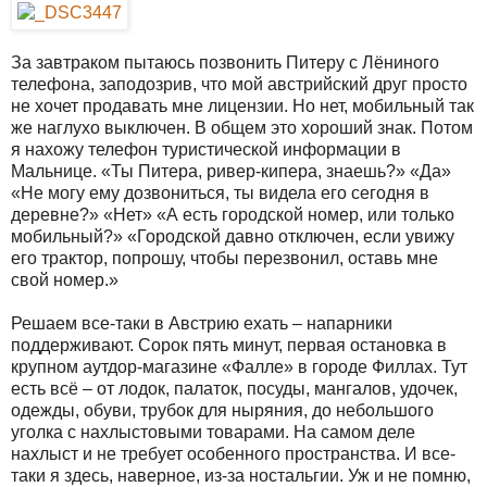
За завтраком пытаюсь позвонить Питеру с Лёниного
телефона, заподозрив, что мой австрийский друг просто
не хочет продавать мне лицензии. Но нет, мобильный так
же наглухо выключен. В общем это хороший знак. Потом
я нахожу телефон туристической информации в
Мальнице. «Ты Питера, ривер-кипера, знаешь?» «Да»
«Не могу ему дозвониться, ты видела его сегодня в
деревне?» «Нет» «А есть городской номер, или только
мобильный?» «Городской давно отключен, если увижу
его трактор, попрошу, чтобы перезвонил, оставь мне
свой номер.»
Решаем все-таки в Австрию ехать – напарники
поддерживают. Сорок пять минут, первая остановка в
крупном аутдор-магазине «Фалле» в городе Филлах. Тут
есть всё – от лодок, палаток, посуды, мангалов, удочек,
одежды, обуви, трубок для ныряния, до небольшого
уголка с нахлыстовыми товарами. На самом деле
нахлыст и не требует особенного пространства. И все-
таки я здесь, наверное, из-за ностальгии. Уж и не помню,