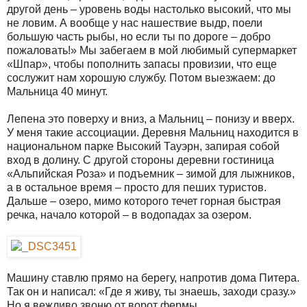
другой день – уровень воды настолько высокий, что мы
не ловим. А вообще у нас нашествие выдр, поели
большую часть рыбы, но если ты по дороге – добро
пожаловать!» Мы забегаем в мой любимый супермаркет
«Шпар», чтобы пополнить запасы провизии, что еще
сослужит нам хорошую службу. Потом выезжаем: до
Мальница 40 минут.
Лепена это поверху и вниз, а Мальниц – понизу и вверх.
У меня такие ассоциации. Деревня Мальниц находится в
национальном парке Высокий Тауэрн, запирая собой
вход в долину. С другой стороны деревни гостиница
«Альпийская Роза» и подъемник – зимой для лыжников,
а в остальное время – просто для пеших туристов.
Дальше – озеро, мимо которого течет горная быстрая
речка, начало которой – в водопадах за озером.
Машину ставлю прямо на берегу, напротив дома Питера.
Так он и написал: «Где я живу, ты знаешь, заходи сразу.»
Но я вежливо звоню от ворот фермы.