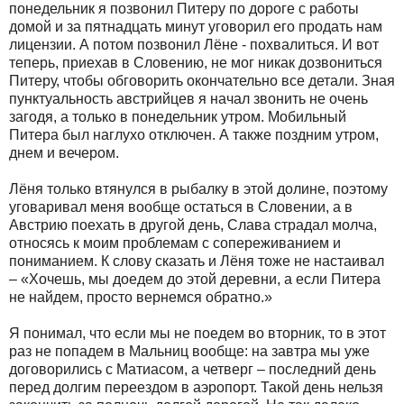
понедельник я позвонил Питеру по дороге с работы
домой и за пятнадцать минут уговорил его продать нам
лицензии. А потом позвонил Лёне - похвалиться. И вот
теперь, приехав в Словению, не мог никак дозвониться
Питеру, чтобы обговорить окончательно все детали. Зная
пунктуальность австрийцев я начал звонить не очень
загодя, а только в понедельник утром. Мобильный
Питера был наглухо отключен. А также поздним утром,
днем и вечером.
Лёня только втянулся в рыбалку в этой долине, поэтому
уговаривал меня вообще остаться в Словении, а в
Австрию поехать в другой день, Слава страдал молча,
относясь к моим проблемам с сопереживанием и
пониманием. К слову сказать и Лёня тоже не настаивал
– «Хочешь, мы доедем до этой деревни, а если Питера
не найдем, просто вернемся обратно.»
Я понимал, что если мы не поедем во вторник, то в этот
раз не попадем в Мальниц вообще: на завтра мы уже
договорились с Матиасом, а четверг – последний день
перед долгим переездом в аэропорт. Такой день нельзя