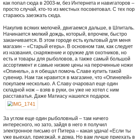
как попал сюда в 2003-м, без Интернета и навигаторов –
просто случай, кто-то из местных посоветовал. С тех пор
стараюсь заезжать сюда.
Накупив всяких мелочей, двигаемся дальше, в Шпиталь.
Начинается мелкий дождь, который, впрочем, быстро
заканчивается. В этом городе есть культовый для меня
магазин – «Старый егерь». В основном там, как следует
из названия, снаряжение и оружие для охотников, но
есть и товары для рыболовов, а также самый большой
ассортимент и самые низкие цены на перочинные ножи
«Опинель», а я обещал помочь Славе купить такой
сувенир. Нам так нравится в магазине, что «Опинелей»
покупаем несколько. А Славу очаровал еще один
складной нож – взяв в руки, он уже не хотел с ним
расставатья. Даже Матиасу нашелся подарок.
За углом еще один рыболовный – там ничего
интересного, но зато, зайдя в него я получил
электронное письмо от Питера – какая удача! «Если ты
уже выехал, приезжай, я дома. Но вам лучше приехать в