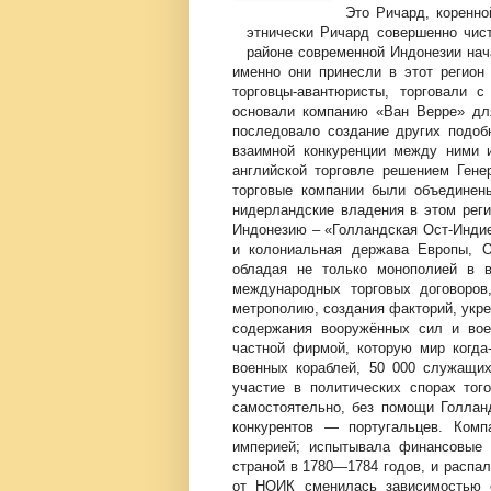
Это Ричард, коренно
этнически Ричард совершенно чист
районе современной Индонезии нач
именно они принесли в этот регион
торговцы-авантюристы, торговали 
основали компанию «Ван Верре» для
последовало создание других подоб
взаимной конкуренции между ними и
английской торговле решением Ген
торговые компании были объединен
нидерландские владения в этом реги
Индонезию – «Голландская Ост-Индие
и колониальная держава Европы, О
обладая не только монополией в в
международных торговых договоров
метрополию, создания факторий, укр
содержания вооружённых сил и вое
частной фирмой, которую мир когда
военных кораблей, 50 000 служащи
участие в политических спорах тог
самостоятельно, без помощи Голлан
конкурентов — португальцев. Комп
империей; испытывала финансовые 
страной в 1780—1784 годов, и распал
от НОИК сменилась зависимостью о