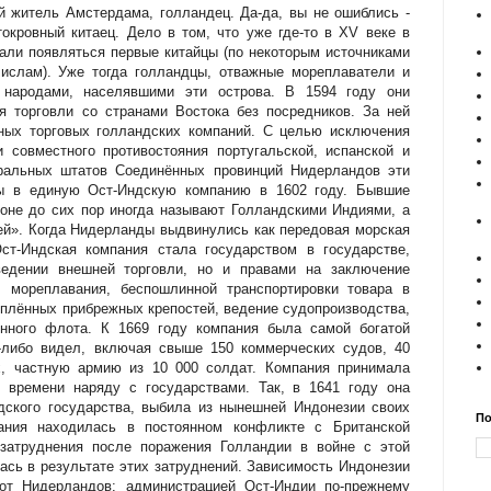
й житель Амстердама, голландец. Да-да, вы не ошиблись -
окровный китаец. Дело в том, что уже где-то в XV веке в
али появляться первые китайцы (по некоторым источниками
 ислам). Уже тогда голландцы, отважные мореплаватели и
с народами, населявшими эти острова. В 1594 году они
 торговли со странами Востока без посредников. За ней
ных торговых голландских компаний. С целью исключения
 совместного противостояния португальской, испанской и
еральных штатов Соединённых провинций Нидерландов эти
ы в единую Ост-Индскую компанию в 1602 году. Бывшие
оне до сих пор иногда называют Голландскими Индиями, а
й». Когда Нидерланды выдвинулись как передовая морская
ст-Индская компания стала государством в государстве,
едении внешней торговли, но и правами на заключение
, мореплавания, беспошлинной транспортировки товара в
еплённых прибрежных крепостей, ведение судопроизводства,
нного флота. К 1669 году компания была самой богатой
-либо видел, включая свыше 150 коммерческих судов, 40
х, частную армию из 10 000 солдат. Компания принимала
о времени наряду с государствами. Так, в 1641 году она
дского государства, выбила из нынешней Индонезии своих
По
ания находилась в постоянном конфликте с Британской
затруднения после поражения Голландии в войне с этой
ась в результате этих затруднений. Зависимость Индонезии
т Нидерландов: администрацией Ост-Индии по-прежнему