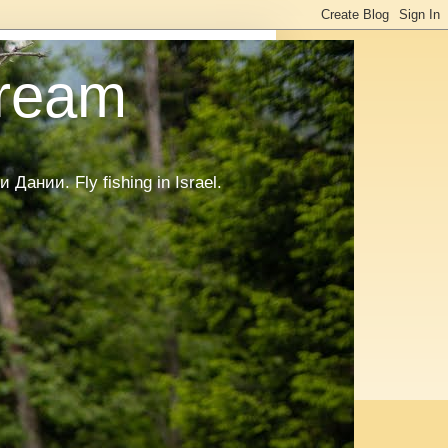
tream
нии. Fly fishing in Israel.