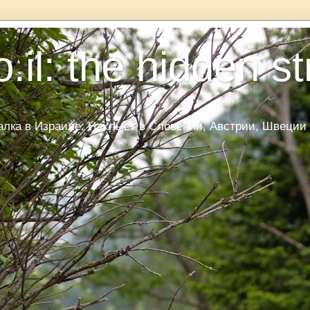
.il: the hidden s
ка в Израиле. Нахлыст в Словении, Австрии, Швеции и Да