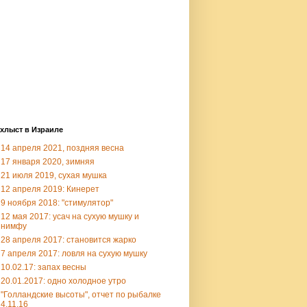
хлыст в Израиле
14 апреля 2021, поздняя весна
17 января 2020, зимняя
21 июля 2019, сухая мушка
12 апреля 2019: Кинерет
9 ноября 2018: "стимулятор"
12 мая 2017: усач на сухую мушку и
нимфу
28 апреля 2017: становится жарко
7 апреля 2017: ловля на сухую мушку
10.02.17: запах весны
20.01.2017: одно холодное утро
"Голландские высоты", отчет по рыбалке
4.11.16