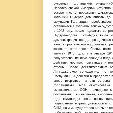
руководил голландский генерал-гу
Наполеоновской империи) уступила 
вскоре (после поражения Диктатор
колонией Нидерландов вплоть до 
оккупации Голландии перебравшеес
оставшиеся в колониях войска будут 
в 1942 году, после недолгого сопро
Нидерландская Ост-Индия была о
администрация, всегда проводившая 
начале практической подготовки к пр
закончить этот проект Японии помеш
августа 1945 года, а в январе 19
почувствовашие вкус свободы индон
действия местных повстанцев и инт
страны. После десятимесячных б
Лингаджа́тское соглашение, по к
Республики Индонезии в пределах Яв
вновь вторглись на эти острова
голландцами была оккупирована 
вмешательство ООН, приведшее к 
соглашения. Тем не менее, выполнен
года голландцы снова возобновил
подписанных мирных договоров и их
СШИ, но и их существование было не
добровольно либо после непродолжи