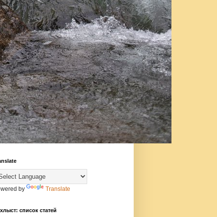
anslate
wered by
Translate
хлыст: список статей