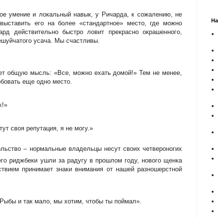
ое умение и локальный навык, у Ричарда, к сожалению, не
На
выставить его на более «стандартное» место, где можно
ард действительно быстро ловит прекрасно окрашенного,
шуйчатого усача. Мы счастливы.
ет общую мысль: «Все, можно ехать домой!» Тем не менее,
обовать еще одно место.
х!»
ут своя репутация, я не могу.»
льство – нормальные владельцы несут своих четвероногих
 его риджбеки ушли за радугу в прошлом году, нового щенка
ствием принимает знаки внимания от нашей разношерстной
Рыбы и так мало, мы хотим, чтобы ты поймал».