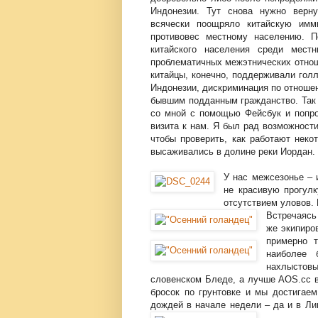
Индонезии. Тут снова нужно верну
всячески поощряло китайскую имм
противовес местному населению. П
китайского населения среди мест
проблематичных межэтнических отноше
китайцы, конечно, поддерживали гол
Индонезии, дискриминация по отноше
бывшим подданным гражданство. Так 
со мной с помощью Фейсбук и попро
визита к нам. Я был рад возможност
чтобы проверить, как работают неко
высаживались в долине реки Иордан.
У нас межсезонье – 
не красивую прогулк
отсутствием уловов. 
Встречаясь
же экипиро
примерно 
наиболее 
нахлыстов
словенском Бледе, а лучше AOS.cc 
бросок по грунтовке и мы достигаем
дождей в начале недели – да и в Ли