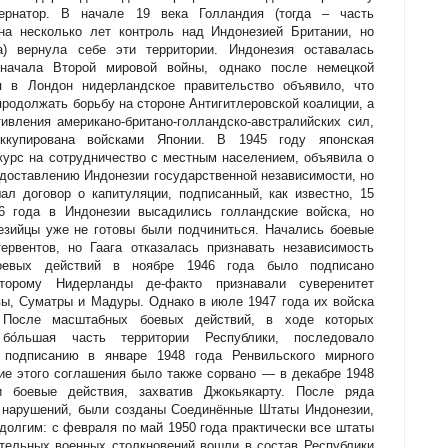
бернатор. В начале 19 века Голландия (тогда – часть
на несколько лет контроль над Индонезией Британии, но
а) вернула себе эти территории. Индонезия оставалась
начала Второй мировой войны, однако после немецкой
я в Лондон нидерландское правительство объявило, что
продолжать борьбу на стороне Антигитлеровской коалиции, а
тивления американо-британо-голландско-австралийских сил,
ккупирована войсками Японии. В 1945 году японская
курс на сотрудничество с местным населением, объявила о
едоставлению Индонезии государственной независимости, но
ал договор о капитуляции, подписанный, как известно, 15
46 года в Индонезии высадились голландские войска, но
езийцы уже не готовы были подчиниться. Начались боевые
ервентов, но Гаага отказалась признавать независимость
оевых действий в ноябре 1946 года было подписано
оторому Нидерланды де-факто признавали суверенитет
ы, Суматры и Мадуры. Однако в июле 1947 года их войска
. После масштабных боевых действий, в ходе которых
бо́льшая часть территории Республики, последовало
подписанию в январе 1948 года Ренвильского мирного
ие этого соглашения было также сорвано — в декабре 1948
и боевые действия, захватив Джокьякарту. После ряда
 нарушений, были созданы Соединённые Штаты Индонезии,
долгим: с февраля по май 1950 года практически все штаты
тельных военных столкновений вошли в состав Республики