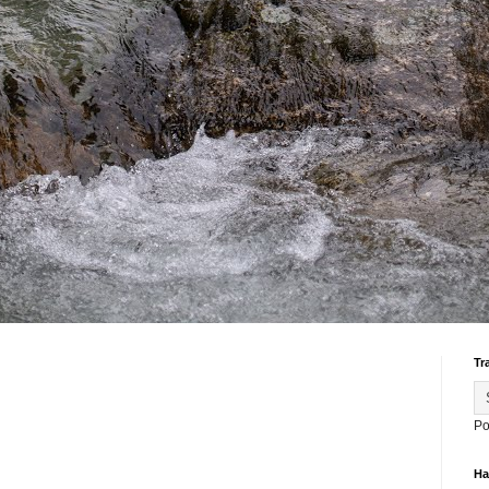
Tr
Po
На