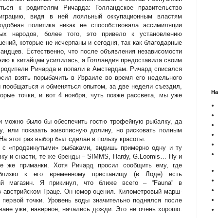
ться к родителям Ричарда: Голландское правительство
играцию, видя в ней лояльный оккупационным властям
одобная политика никак не способствовала ассимиляции
ных народов, более того, это привело к установлению
ний, которые не исчерпаны и сегодня, так как благодарные
ландцев. Естественно, что после объявления независомости
нию к китайцам усилилась, а Голландия предоставила своим
родители Ричарда и попали в Амстердам. Ричард списался
сил взять порыбачить в Израиле во время его недельного
и пообщаться и обменяться опытом, за две недели съездил,
На
торые точки, и вот 4 ноября, чуть позже рассвета, мы уже
и можно было бы обеспечить гостю трофейную рыбалку, да
у, или показать живописную долину, но рисковать полным
На этот раз выбор был сделан в пользу красоты.
 с «продвинутыми» рыбаками, видишь примерно одну и ту
вку и снасти, те же бренды – SIMMS, Hardy, G.Loomis… Ну и
те же приманки. Хотя Ричард просил сообщить ему, где
близко к его временному пристанищу (в Лоде) есть
ый магазин. Я прикинул, что ближе всего – “Fauna” в
в австрийском Граце. Он юмор оценил.
Километровый марш-
 первой точки. Уровень воды значительно поднялся после
ване уже, наверное, начались дожди. Это не очень хорошо.