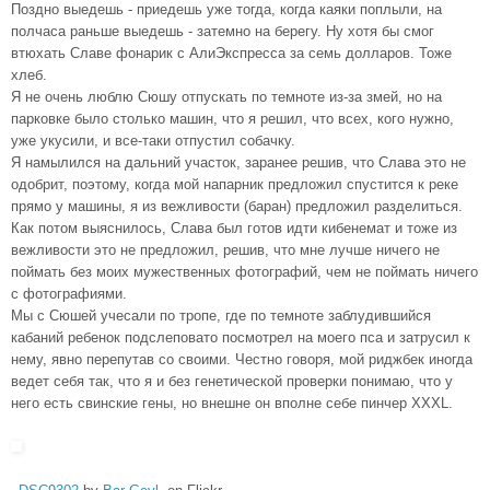
Поздно выедешь - приедешь уже тогда, когда каяки поплыли, на
полчаса раньше выедешь - затемно на берегу. Ну хотя бы смог
втюхать Славе фонарик с АлиЭкспресса за семь долларов. Тоже
хлеб.
Я не очень люблю Сюшу отпускать по темноте из-за змей, но на
парковке было столько машин, что я решил, что всех, кого нужно,
уже укусили, и все-таки отпустил собачку.
Я намылился на дальний участок, заранее решив, что Слава это не
одобрит, поэтому, когда мой напарник предложил спустится к реке
прямо у машины, я из вежливости (баран) предложил разделиться.
Как потом выяснилось, Слава был готов идти кибенемат и тоже из
вежливости это не предложил, решив, что мне лучше ничего не
поймать без моих мужественных фотографий, чем не поймать ничего
с фотографиями.
Мы с Сюшей учесали по тропе, где по темноте заблудившийся
кабаний ребенок подслеповато посмотрел на моего пса и затрусил к
нему, явно перепутав со своими. Честно говоря, мой риджбек иногда
ведет себя так, что я и без генетической проверки понимаю, что у
него есть свинские гены, но внешне он вполне себе пинчер XXXL.