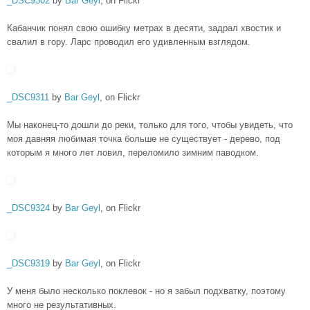
_DSC9302
by
Bar Geyl
, on Flickr
Кабанчик понял свою ошибку метрах в десяти, задрал хвостик и
свалил в гору. Ларс проводил его удивленным взглядом.
_DSC9311
by
Bar Geyl
, on Flickr
Мы наконец-то дошли до реки, только для того, чтобы увидеть, что
моя давняя любимая точка больше не существует - дерево, под
которым я много лет ловил, переломило зимним паводком.
_DSC9324
by
Bar Geyl
, on Flickr
_DSC9319
by
Bar Geyl
, on Flickr
У меня было несколько поклевок - но я забыл подхватку, поэтому
много не результативных.