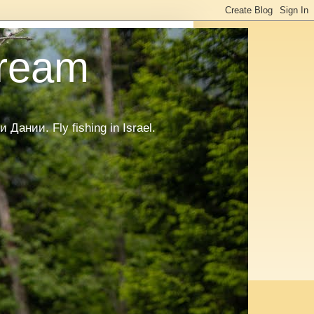
tream
нии. Fly fishing in Israel.