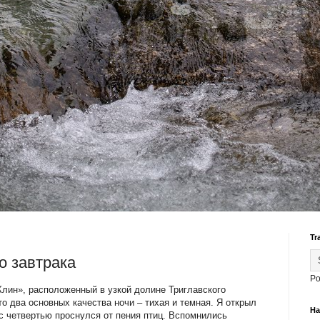
Tr
о завтрака
Po
«Клин», расположенный в узкой долине Триглавского
о два основных качества ночи – тихая и темная. Я открыл
На
 с четвертью проснулся от пения птиц. Вспомнились