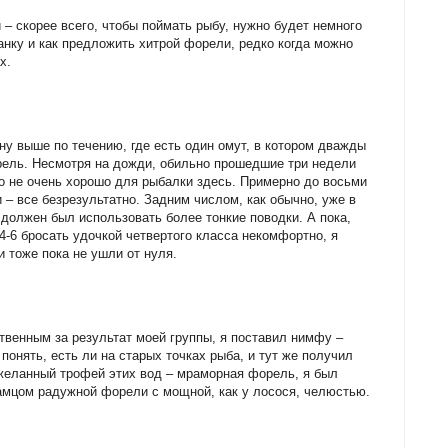
 – скорее всего, чтобы поймать рыбу, нужно будет немного
анку и как предложить хитрой форели, редко когда можно
х.
у выше по течению, где есть один омут, в котором дважды
рель. Несмотря на дожди, обильно прошедшие три недели
то не очень хорошо для рыбалки здесь. Примерно до восьми
 – все безрезультатно. Задним числом, как обычно, уже в
 должен был использовать более тонкие поводки. А пока,
-6 бросать удочкой четвертого класса некомфортно, я
 тоже пока не ушли от нуля.
ственным за результат моей группы, я поставил нимфу –
 понять, есть ли на старых точках рыба, и тут же получил
 желанный трофей этих вод – мраморная форель, я был
амцом радужной форели с мощной, как у лосося, челюстью.