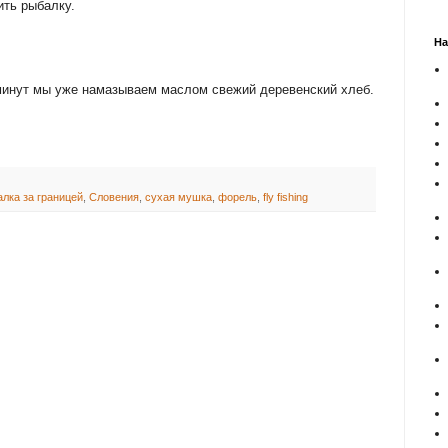
ить рыбалку.
На
минут мы уже намазываем маслом свежий деревенский хлеб.
лка за границей
,
Словения
,
сухая мушка
,
форель
,
fly fishing