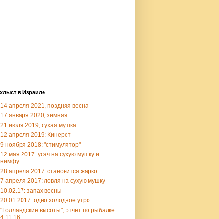
хлыст в Израиле
14 апреля 2021, поздняя весна
17 января 2020, зимняя
21 июля 2019, сухая мушка
12 апреля 2019: Кинерет
9 ноября 2018: "стимулятор"
12 мая 2017: усач на сухую мушку и
нимфу
28 апреля 2017: становится жарко
7 апреля 2017: ловля на сухую мушку
10.02.17: запах весны
20.01.2017: одно холодное утро
"Голландские высоты", отчет по рыбалке
4.11.16