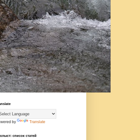
anslate
wered by
Translate
хлыст: список статей