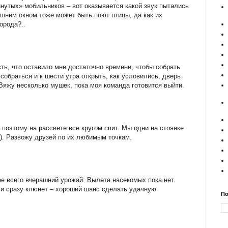
нутых» мобильников – вот оказывается какой звук пытались
шним окном тоже может быть поют птицы, да как их
орода?..
ть, что оставило мне достаточно времени, чтобы собрать
собраться и к шести утра открыть, как условились, дверь
 Вяжу несколько мушек, пока моя команда готовится выйти.
 поэтому на рассвете все кругом спит. Мы одни на стоянке
н). Развожу друзей по их любимым точкам.
ее всего вчерашний урожай. Вылета насекомых пока нет.
ли сразу клюнет – хороший шанс сделать удачную
По