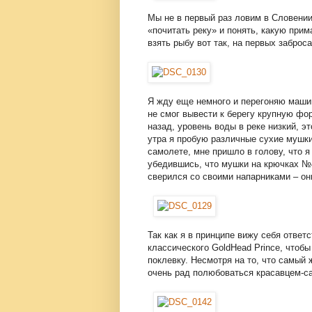
Мы не в первый раз ловим в Словении
«почитать реку» и понять, какую прим
взять рыбу вот так, на первых заброса
Я жду еще немного и перегоняю машин
не смог вывести к берегу крупную фо
назад, уровень воды в реке низкий, э
утра я пробую различные сухие мушки
самолете, мне пришло в голову, что я
убедившись, что мушки на крючках №4
сверился со своими напарниками – они
Так как я в принципе вижу себя ответ
классического GoldHead Prince, чтобы
поклевку. Несмотря на то, что самый
очень рад полюбоваться красавцем-с