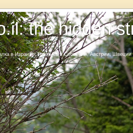
.il: the hidden s
ка в Израиле. Нахлыст в Словении, Австрии, Швеции и Да