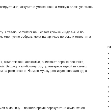
озирует мне, аккуратно уложенная на мягкую влажную ткань
фу. Ставлю Stimulator на шестом крючке и иду выше по
ь мне нужно собрать моих напарников по реке и отвезти на
На
ны, оживляются насекомые, вылетают первые веснянки,
кой. Выхожу к глубокому омуту, наверное одной из самых
м на реке никого. На мою мушку реагирует сначала одна
мся в машину – пришло время перекусить и обменяться