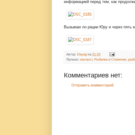
информацией перед тем, как продолж
Вызываю по рации Юру и через пять 
Автор:
Dayag
на
21:10
Ярлыки:
нахлыст
,
Рыбалка в Словении
,
рыба
Комментариев нет:
Отправить комментарий