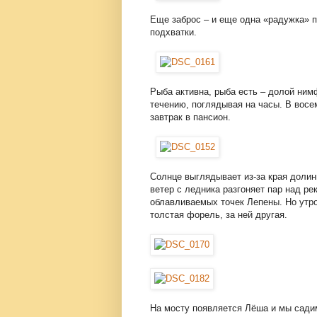
Еще заброс – и еще одна «радужка» п
подхватки.
Рыба активна, рыба есть – долой ним
течению, поглядывая на часы. В восем
завтрак в пансион.
Солнце выглядывает из-за края доли
ветер с ледника разгоняет пар над ре
облавливаемых точек Лепены. Но утро
толстая форель, за ней другая.
На мосту появляется Лёша и мы сади