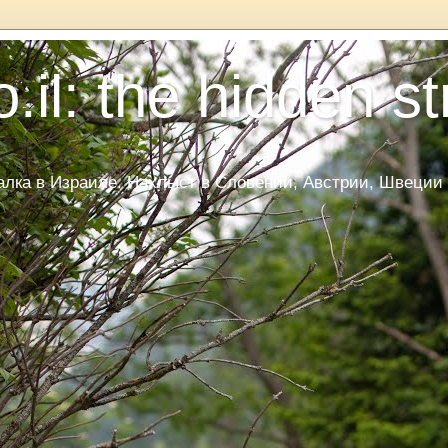
.il: the hidden s
ка в Израиле. Нахлыст в Словении, Австрии, Швеции и Да