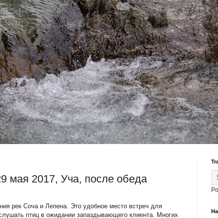
Tr
9 мая 2017, Уча, после обеда
Po
ния рек Соча и Лепена. Это удобное место встреч для
На
ослушать птиц в ожидании запаздывающего клиента. Многих