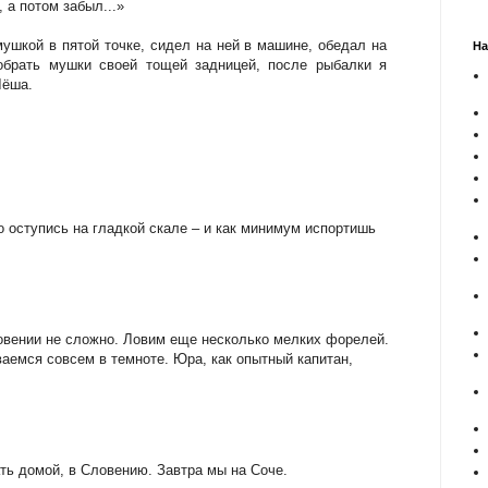
 а потом забыл...»
ушкой в пятой точке, сидел на ней в машине, обедал на
На
обрать мушки своей тощей задницей, после рыбалки я
 Лёша.
о оступись на гладкой скале – и как минимум испортишь
овении не сложно. Ловим еще несколько мелких форелей.
аемся совсем в темноте. Юра, как опытный капитан,
ть домой, в Словению. Завтра мы на Соче.