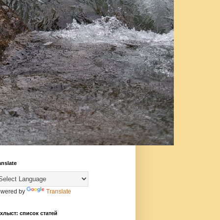
anslate
wered by
Translate
хлыст: список статей