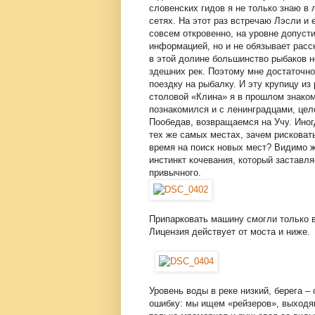
словенских гидов я не только знаю в 
сетях. На этот раз встречаю Лэсли и
совсем откровенно, на уровне допуст
информацией, но и не обязывает расск
в этой долине большинство рыбаков н
здешних рек. Поэтому мне достаточно
поездку на рыбалку. И эту крупицу из
столовой «Клина» я в прошлом знаком
познакомился и с ленинградцами, цел
Пообедав, возвращаемся на Учу. Иног
тех же самых местах, зачем рисковать
время на поиск новых мест? Видимо ж
инстинкт кочевания, который заставля
привычного.
Припарковать машину смогли только в
Лицензия действует от моста и ниже.
Уровень воды в реке низкий, берега –
ошибку: мы ищем «рейзеров», выходя