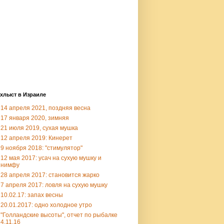
хлыст в Израиле
14 апреля 2021, поздняя весна
17 января 2020, зимняя
21 июля 2019, сухая мушка
12 апреля 2019: Кинерет
9 ноября 2018: "стимулятор"
12 мая 2017: усач на сухую мушку и
нимфу
28 апреля 2017: становится жарко
7 апреля 2017: ловля на сухую мушку
10.02.17: запах весны
20.01.2017: одно холодное утро
"Голландские высоты", отчет по рыбалке
4.11.16