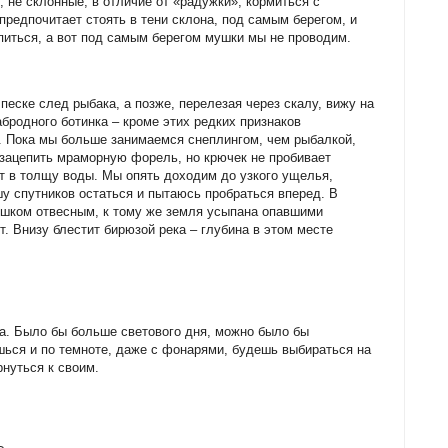
 не склонные, в отличие от «радужки», кормиться с
редпочитает стоять в тени склона, под самым берегом, и
питься, а вот под самым берегом мушки мы не проводим.
песке след рыбака, а позже, перелезая через скалу, вижу на
бродного ботинка – кроме этих редких признаков
го. Пока мы больше занимаемся снеплингом, чем рыбалкой,
 зацепить мраморную форель, но крючек не пробивает
т в толщу воды. Мы опять доходим до узкого ущелья,
шу спутников остаться и пытаюсь пробраться вперед. В
ишком отвесным, к тому же земля усыпана опавшими
т. Внизу блестит бирюзой река – глубина в этом месте
а. Было бы больше светового дня, можно было бы
шься и по темноте, даже с фонарями, будешь выбираться на
нуться к своим.