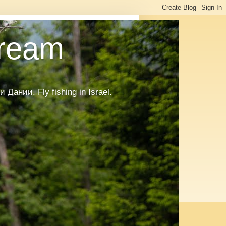
tream
нии. Fly fishing in Israel.