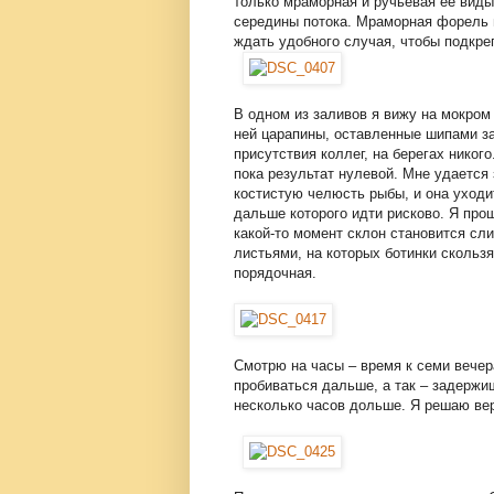
только мраморная и ручьевая ее виды,
середины потока. Мраморная форель п
ждать удобного случая, чтобы подкре
В одном из заливов я вижу на мокром 
ней царапины, оставленные шипами за
присутствия коллег, на берегах нико
пока результат нулевой. Мне удается
костистую челюсть рыбы, и она уходи
дальше которого идти рисково. Я про
какой-то момент склон становится сл
листьями, на которых ботинки скользя
порядочная.
Смотрю на часы – время к семи вечер
пробиваться дальше, а так – задержи
несколько часов дольше. Я решаю вер