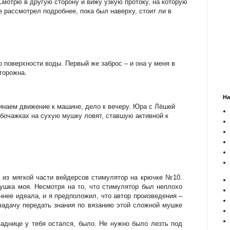
Смотрю в другую сторону и вижу узкую протоку, на которую
 рассмотрел подробнее, пока был наверху, стоит ли в
о поверхности воды. Первый же заброс – и она у меня в
торожна.
На
инаем движение к машине, дело к вечеру. Юра с Лёшей
бочажках на сухую мушку ловят, ставшую активной к
 из мягкой части вейдерсов стимулятор на крючке №10.
ушка моя. Несмотря на то, что стимулятор был неплохо
ннее идеала, и я предположил, что автор произведения –
 задачу передать знания по вязанию этой сложной мушке
заднице у тебя остался, было. Не нужно было лезть под