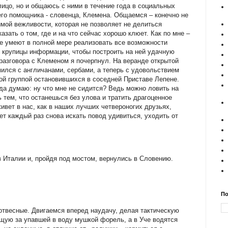
лицо, но и общаюсь с ними в течение года в социальных
 его помощника - словенца, Клемена. Общаемся – конечно не
имой вежливости, которая не позволяет не делиться
азать о том, где и на что сейчас хорошо клюет. Как по мне –
е умеют в полной мере реализовать все возможности
 крупицы информации, чтобы построить на ней удачную
 разговора с Клеменом я почерпнул. На веранде открытой
ился с англичанами, сербами, а теперь с удовольствием
ой группой остановившихся в соседней Приставе Лепене.
да думаю: ну что мне не сидится? Ведь можно ловить на
 тем, что останешься без улова и тратить драгоценное
ивет в нас, как в наших лучших четвероногих друзьях,
ет каждый раз снова искать повод удивиться, уходить от
 Италии и, пройдя под мостом, вернулись в Словению.
По
 отвесные. Двигаемся вперед наудачу, делая тактическую
щую за упавшей в воду мушкой форель, а в Уче водятся