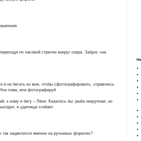
рашенная.
 переходя по часовой стрелке вокруг озера. Заброс «на
На
я и не бегать ко мне, чтобы сфотографировать, справлюсь
 Или лови, или фотографируй.
, к кому я бегу – Лёня. Казалось бы: рыба некрупная, но
выходит, и удилище сгибает.
н так зациклился именно на ручьевых форелях?