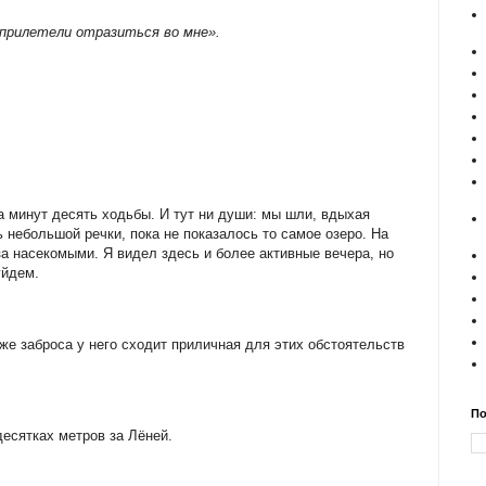
 прилетели отразиться во мне».
а минут десять ходьбы. И тут ни души: мы шли, вдыхая
 небольшой речки, пока не показалось то самое озеро. На
 насекомыми. Я видел здесь и более активные вечера, но
уйдем.
 же заброса у него сходит приличная для этих обстоятельств
По
десятках метров за Лёней.