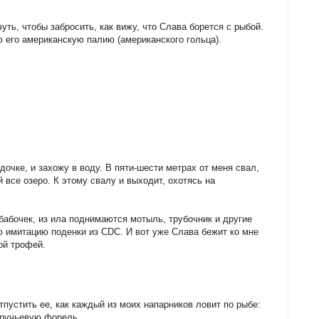
уть, чтобы забросить, как вижу, что Слава борется с рыбой.
 его американскую палию (американского гольца).
очке, и захожу в воду. В пяти-шести метрах от меня свал,
 все озеро. К этому свалу и выходит, охотясь на
бабочек, из ила поднимаются мотыль, трубочник и другие
ю имитацию поденки из CDC. И вот уже Слава бежит ко мне
ой трофей.
пустить ее, как каждый из моих напарников ловит по рыбе:
 ручьевую форель.