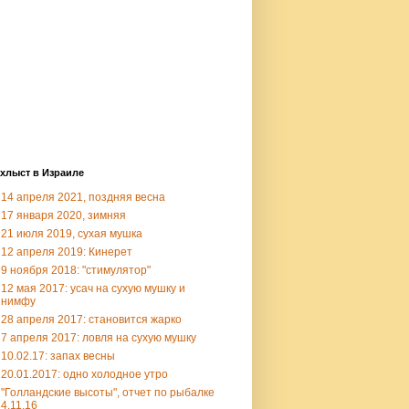
хлыст в Израиле
14 апреля 2021, поздняя весна
17 января 2020, зимняя
21 июля 2019, сухая мушка
12 апреля 2019: Кинерет
9 ноября 2018: "стимулятор"
12 мая 2017: усач на сухую мушку и
нимфу
28 апреля 2017: становится жарко
7 апреля 2017: ловля на сухую мушку
10.02.17: запах весны
20.01.2017: одно холодное утро
"Голландские высоты", отчет по рыбалке
4.11.16