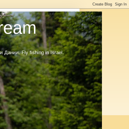
tream
нии. Fly fishing in Israel.