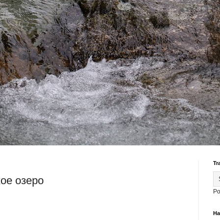
Tr
кое озеро
Po
На