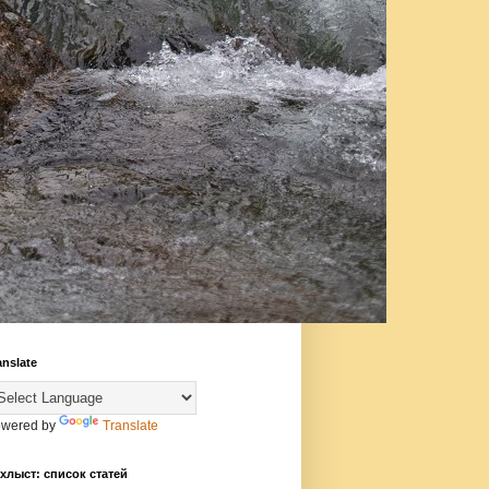
anslate
wered by
Translate
хлыст: список статей