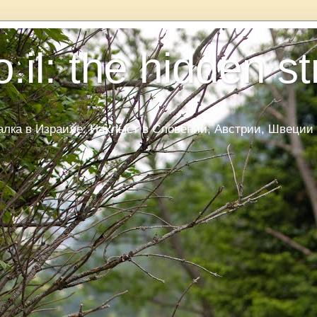
.il: the hidden s
ка в Израиле. Нахлыст в Словении, Австрии, Швеции и Да