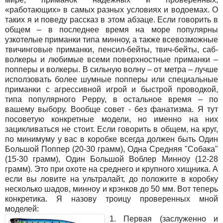
«работающих» в самых разных условиях и водоемах. О
таких я и поведу рассказ в этом абзаце. Если говорить в
общем – в последнее время на море популярны
узкотелые приманки типа минноу, а также всевозможные
твичинговые приманки, пенсил-бейты, твич-бейты, саб-
волкеры и любимые всеми поверхностные приманки –
попперы и волкеры. В сильную волну – от метра – лучше
исползовать более шумные попперы или специальные
приманки с агрессивной игрой и быстрой проводкой,
типа популярного Peppy, в остальное время – по
вашему выбору. Вообще совет - без фанатизма. Я тут
посоветую конкретные модели, но именно на них
зацикливаться не стоит. Если говорить в общем, на круг,
по минимуму у вас в коробке всегда должен быть Один
Большой Поппер (20-30 грамм), Одна Средняя "Собака"
(15-30 грамм), Один Большой Воблер Минноу (12-28
грамм). Это при охоте на среднего и крупного хищника. А
если вы ловите на ультралайт, до положите в коробку
несколько шадов, минноу и крэнков до 50 мм. Вот теперь
конкретика. Я назову троицу проверенных мной
моделей:
1. Первая (заслуженно и