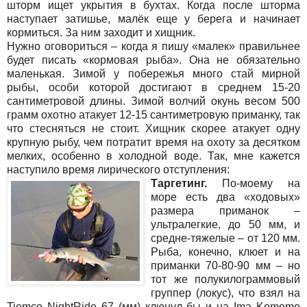
шторм ищет укрытия в бухтах. Когда после шторма
наступает затишье, малёк еще у берега и начинает
кормиться. За ним заходит и хищник.
Нужно оговориться – когда я пишу «малек» правильнее
будет писать «кормовая рыба». Она не обязательно
маленькая. Зимой у побережья много стай мирной
рыбы, особи которой достигают в среднем 15-20
сантиметровой длины. Зимой волчий окунь весом 500
грамм охотно атакует 12-15 сантиметровую приманку, так
что стесняться не стоит. Хищник скорее атакует одну
крупную рыбу, чем потратит время на охоту за десятком
мелких, особенно в холодной воде. Так, мне кажется
наступило время лирического отступления:
Таргетинг.
По-моему на
море есть два «ходовых»
размера приманок –
ультралегкие, до 50 мм, и
средне-тяжелые – от 120 мм.
Рыба, конечно, клюет и на
приманки 70-80-90 мм – но
тот же полукилограммовый
группер (локус), что взял на
Tiemco NightRide 67 (мм) клюнул бы и на Ima Komomo