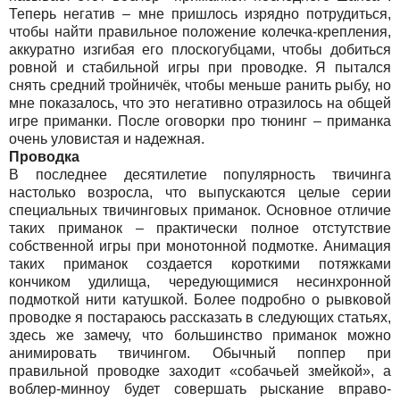
Теперь негатив – мне пришлось изрядно потрудиться,
чтобы найти правильное положение колечка-крепления,
аккуратно изгибая его плоскогубцами, чтобы добиться
ровной и стабильной игры при проводке. Я пытался
снять средний тройничёк, чтобы меньше ранить рыбу, но
мне показалось, что это негативно отразилось на общей
игре приманки. После оговорки про тюнинг – приманка
очень уловистая и надежная.
Проводка
В последнее десятилетие популярность твичинга
настолько возросла, что выпускаются целые серии
специальных твичинговых приманок. Основное отличие
таких приманок – практически полное отстутствие
собственной игры при монотонной подмотке. Анимация
таких приманок создается короткими потяжками
кончиком удилища, чередующимися несинхронной
подмоткой нити катушкой. Более подробно о рывковой
проводке я постараюсь рассказать в следующих статьях,
здесь же замечу, что большинство приманок можно
анимировать твичингом. Обычный поппер при
правильной проводке заходит «собачьей змейкой», а
воблер-минноу будет совершать рыскание вправо-