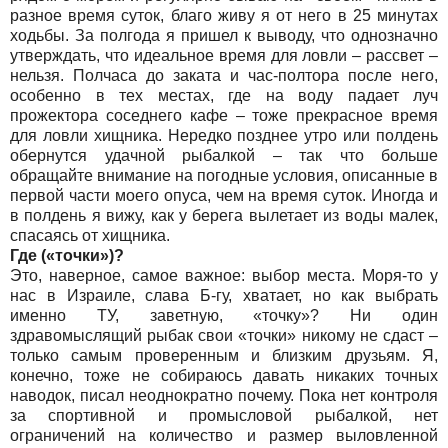
разное время суток, благо живу я от него в 25 минутах
ходьбы. За полгода я пришел к выводу, что однозначно
утверждать, что идеальное время для ловли – рассвет –
нельзя. Полчаса до заката и час-полтора после него,
особенно в тех местах, где на воду падает луч
прожектора соседнего кафе – тоже прекрасное время
для ловли хищника. Нередко позднее утро или полдень
обернутся удачной рыбалкой – так что больше
обращайте внимание на погодные условия, описанные в
первой части моего опуса, чем на время суток. Иногда и
в полдень я вижу, как у берега вылетает из воды малек,
спасаясь от хищника.
Где («точки»)?
Это, наверное, самое важное: выбор места. Моря-то у
нас в Израиле, слава Б-гу, хватает, но как выбрать
именно ТУ, заветную, «точку»? Ни один
здравомыслящий рыбак свои «точки» никому не сдаст –
только самым проверенным и близким друзьям. Я,
конечно, тоже не собираюсь давать никаких точных
наводок, писал неоднократно почему. Пока нет контроля
за спортивной и промысловой рыбалкой, нет
ограничений на количество и размер выловленной