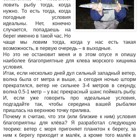
ловить рыбу тогда, когда
нужно. То есть тогда, когда
погодные условия
идеальны. Нет, конечно
случается, попадаешь на
берег именно в такой час. Но
чаще мы ловим тогда, когда у нас есть такая
возможность, в первую очередь – в выходные.
Но это не остановит меня и в этом опусе я опишу
наиболее благоприятные для клева морского хищника
условия.
Итак, если несколько дней дул сильный западный ветер,
волна была от метра и выше, а сегодня ночью шторм
прекратился, ветер не сильнее 3-4 метров в секунду,
волна 0.5-1 метр – у вас прекрасный шанс поймать рыбу.
И, если уже говорить про идеальные условия,
подгадайте так, чтобы середина вашей рыбалки
пришлась на верхнюю точку прилива.
Почему я считаю, что эти (или близкие к ним) условия
благоприятны для клёва? Я разработал следующую
теорию: ветер с моря пригоняет планктон к берегу, за
ним к берегу приходит и малёк, а кроме того малёк в