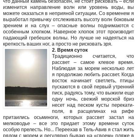
что данный камень безопасен, не стоит рисковать – если
изменится направление волн или уровень воды, вы
можете оказаться в неприяной ситуации. Со временем я
выработал привычку отслеживать высоту волн боковым
зрением и на слух – опасные волны поднимаются с
особенным хлопком. Наверное хлопок этот производит
падающий гребешок волны. Но лучше не надеяться на
крепкость ваших ног, а просто не рисковать зря.
2. Время суток
Традиционно считается, что
рассвет – самое клевое время.
Наблюдая за морем несколько лет
я продолжаю любить рассвет. Когда
восток начинает светлеть, птицы
пускаются в свой первый утренний
писк, радуясь тому, что выжили еще
одну ночь, свежий морской бриз
несет над песком кусты перекати-
поля, в расщелинах на рифе
притаились осьминоги, которых рассвет застал на
мелководье – все это придает этому времени суток
особую прелесть. Но... Переехав в Тель-Авив я стал жить
рядом с морем и регулярно бываю на «своем» пляже в