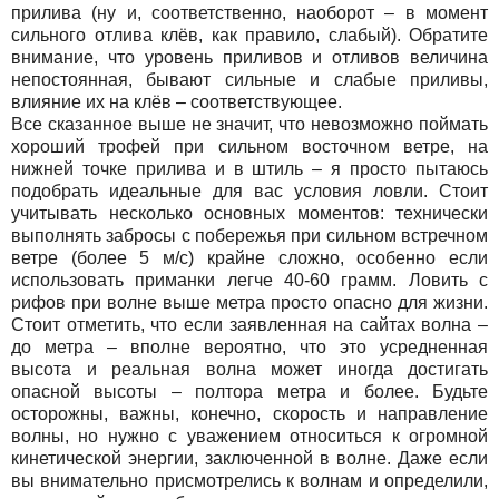
прилива (ну и, соответственно, наоборот – в момент
сильного отлива клёв, как правило, слабый). Обратите
внимание, что уровень приливов и отливов величина
непостоянная, бывают сильные и слабые приливы,
влияние их на клёв – соответствующее.
Все сказанное выше не значит, что невозможно поймать
хороший трофей при сильном восточном ветре, на
нижней точке прилива и в штиль – я просто пытаюсь
подобрать идеальные для вас условия ловли. Стоит
учитывать несколько основных моментов: технически
выполнять забросы с побережья при сильном встречном
ветре (более 5 м/с) крайне сложно, особенно если
использовать приманки легче 40-60 грамм. Ловить с
рифов при волне выше метра просто опасно для жизни.
Стоит отметить, что если заявленная на сайтах волна –
до метра – вполне вероятно, что это усредненная
высота и реальная волна может иногда достигать
опасной высоты – полтора метра и более. Будьте
осторожны, важны, конечно, скорость и направление
волны, но нужно с уважением относиться к огромной
кинетической энергии, заключенной в волне. Даже если
вы внимательно присмотрелись к волнам и определили,