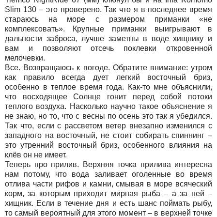
Slim 130 – это проверено. Так что я в последнее время
стараюсь на море с размером приманки «не
комплексовать». Крупные приманки выигрывают в
дальности заброса, лучше заметны в воде хищнику и
вам и позволяют отсечь поклевки откровенной
мелочевки.
Все. Возвращаюсь к погоде. Обратите внимание: утром
как правило всегда дует легкий восточный бриз,
особенно в теплое время года. Как-то мне объяснили,
что восходящее Солнце гонит перед собой потоки
теплого воздуха. Насколько научно такое объяснение я
не знаю, но то, что с весны по осень это так я убедился.
Так что, если с рассветом ветер внезапно изменился с
западного на восточный, не стоит собирать спиннинг –
это утренний восточный бриз, особенного влияния на
клёв он не имеет.
Теперь про прилив. Верхняя точка прилива интересна
нам потому, что вода заливает оголенные во время
отлива части рифов и камни, смывая в море всяческий
корм, за которым приходит мирная рыба – а за ней –
хищник. Если в течение дня и есть шанс поймать рыбу,
то самый вероятный для этого момент – в верхней точке