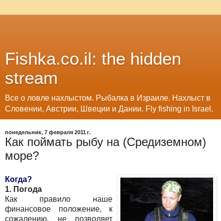
Fishka.co.il: the hidden
stream
Все о ловле нахлыстом. Рыбалка в Израиле. Нахлыст в
Словении, Австрии, Швеции и Дании. Fly fishing in Israel.
понедельник, 7 февраля 2011 г.
Как поймать рыбу на (Средиземном)
море?
Когда?
1. Погода
Как правило наше
финансовое положение, к
сожалению, не позволяет