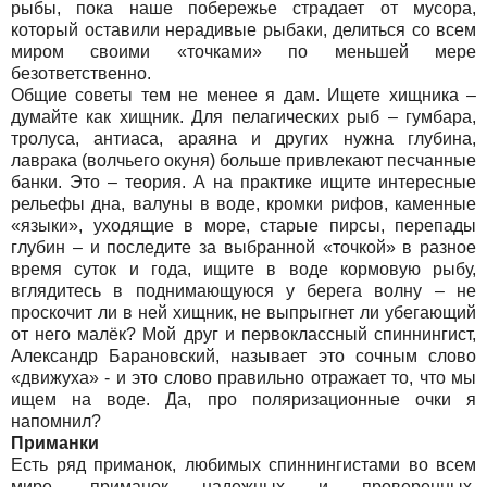
рыбы, пока наше побережье страдает от мусора,
который оставили нерадивые рыбаки, делиться со всем
миром своими «точками» по меньшей мере
безответственно.
Общие советы тем не менее я дам. Ищете хищника –
думайте как хищник. Для пелагических рыб – гумбара,
тролуса, антиаса, араяна и других нужна глубина,
лаврака (волчьего окуня) больше привлекают песчанные
банки. Это – теория. А на практике ищите интересные
рельефы дна, валуны в воде, кромки рифов, каменные
«языки», уходящие в море, старые пирсы, перепады
глубин – и последите за выбранной «точкой» в разное
время суток и года, ищите в воде кормовую рыбу,
вглядитесь в поднимающуюся у берега волну – не
проскочит ли в ней хищник, не выпрыгнет ли убегающий
от него малёк? Мой друг и первоклассный спиннингист,
Александр Барановский, называет это сочным слово
«движуха» - и это слово правильно отражает то, что мы
ищем на воде. Да, про поляризационные очки я
напомнил?
Приманки
Есть ряд приманок, любимых спиннингистами во всем
мире, приманок надежных и проверенных,