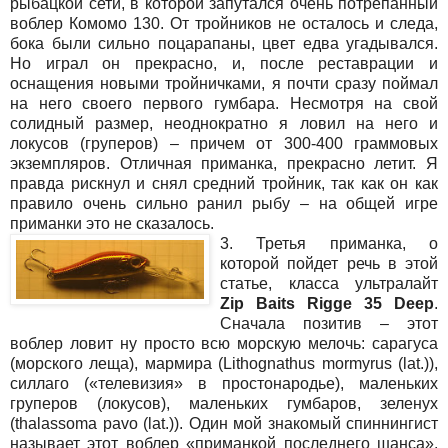
рыбацкой сети, в которой запутался очень потрепанный
воблер Комомо 130. От тройников не осталось и следа,
бока были сильно поцарапаны, цвет едва угадывался.
Но играл он прекрасно, и, после реставрации и
оснащения новыми тройничками, я почти сразу поймал
на него своего первого гумбара. Несмотря на свой
солидный размер, неоднократно я ловил на него и
локусов (груперов) – причем от 300-400 граммовых
экземпляров. Отличная приманка, прекрасно летит. Я
правда рискнул и снял средний тройник, так как он как
правило очень сильно ранил рыбу – на общей игре
приманки это не сказалось.
3. Третья приманка, о
которой пойдет речь в этой
статье, класса ультралайт
Zip Baits Rigge 35 Deep
.
Сначала позитив – этот
воблер ловит ну просто всю морскую мелочь: сарагуса
(морского леща), мармира (Lithognathus mormyrus (lat.)),
силлаго («телевизия» в простонародье), маленьких
груперов (локусов), маленьких гумбаров, зеленух
(thalassoma pavo (lat.)). Один мой знакомый спиннингист
называет этот воблер «приманкой последнего шанса».