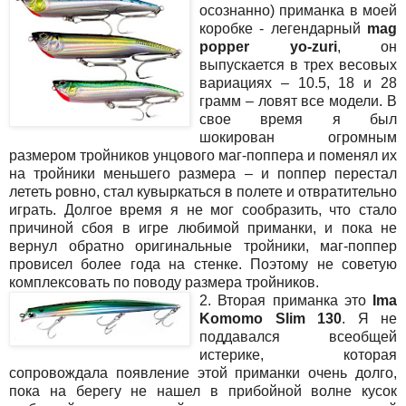
осознанно) приманка в моей
коробке - легендарный
mag
popper yo-zuri
, он
выпускается в трех весовых
вариациях – 10.5, 18 и 28
грамм – ловят все модели. В
свое время я был
шокирован огромным
размером тройников унцового маг-поппера и поменял их
на тройники меньшего размера – и поппер перестал
лететь ровно, стал кувыркаться в полете и отвратительно
играть. Долгое время я не мог сообразить, что стало
причиной сбоя в игре любимой приманки, и пока не
вернул обратно оригинальные тройники, маг-поппер
провисел более года на стенке. Поэтому не советую
комплексовать по поводу размера тройников.
2. Вторая приманка это
Ima
Komomo Slim 130
. Я не
поддавался всеобщей
истерике, которая
сопровождала появление этой приманки очень долго,
пока на берегу не нашел в прибойной волне кусок