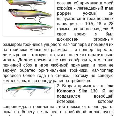
осознанно) приманка в моей
коробке - легендарный
mag
popper yo-zuri
, он
выпускается в трех весовых
вариациях – 10.5, 18 и 28
грамм – ловят все модели. В
свое время я был
шокирован огромным
размером тройников унцового маг-поппера и поменял их
на тройники меньшего размера – и поппер перестал
лететь ровно, стал кувыркаться в полете и отвратительно
играть. Долгое время я не мог сообразить, что стало
причиной сбоя в игре любимой приманки, и пока не
вернул обратно оригинальные тройники, маг-поппер
провисел более года на стенке. Поэтому не советую
комплексовать по поводу размера тройников.
2. Вторая приманка это
Ima
Komomo Slim 130
. Я не
поддавался всеобщей
истерике, которая
сопровождала появление этой приманки очень долго,
пока на берегу не нашел в прибойной волне кусок