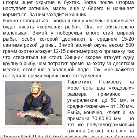
шторм ищет укрытия в бухтах. Когда после шторма
наступает затишье, малёк еще у берега и начинает
кормиться. За ним заходит и хищник.
Нужно оговориться – когда я пишу «малек» правильнее
будет писать «кормовая рыба». Она не обязательно
маленькая. Зимой у побережья много стай мирной
рыбы, особи которой достигают в среднем 15-20
сантиметровой длины. Зимой волчий окунь весом 500
грамм охотно атакует 12-15 сантиметровую приманку, так
что стесняться не стоит. Хищник скорее атакует одну
крупную рыбу, чем потратит время на охоту за десятком
мелких, особенно в холодной воде. Так, мне кажется
наступило время лирического отступления:
Таргетинг.
По-моему на
море есть два «ходовых»
размера приманок –
ультралегкие, до 50 мм, и
средне-тяжелые – от 120 мм.
Рыба, конечно, клюет и на
приманки 70-80-90 мм – но
тот же полукилограммовый
группер (локус), что взял на
Tiemco NightRide 67 (мм) клюнул бы и на Ima Komomo