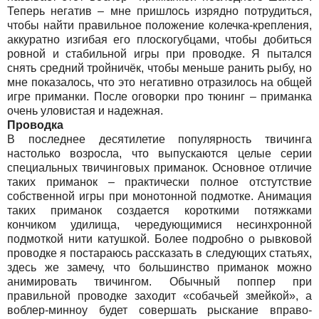
Теперь негатив – мне пришлось изрядно потрудиться,
чтобы найти правильное положение колечка-крепления,
аккуратно изгибая его плоскогубцами, чтобы добиться
ровной и стабильной игры при проводке. Я пытался
снять средний тройничёк, чтобы меньше ранить рыбу, но
мне показалось, что это негативно отразилось на общей
игре приманки. После оговорки про тюнинг – приманка
очень уловистая и надежная.
Проводка
В последнее десятилетие популярность твичинга
настолько возросла, что выпускаются целые серии
специальных твичинговых приманок. Основное отличие
таких приманок – практически полное отстутствие
собственной игры при монотонной подмотке. Анимация
таких приманок создается короткими потяжками
кончиком удилища, чередующимися несинхронной
подмоткой нити катушкой. Более подробно о рывковой
проводке я постараюсь рассказать в следующих статьях,
здесь же замечу, что большинство приманок можно
анимировать твичингом. Обычный поппер при
правильной проводке заходит «собачьей змейкой», а
воблер-минноу будет совершать рыскание вправо-