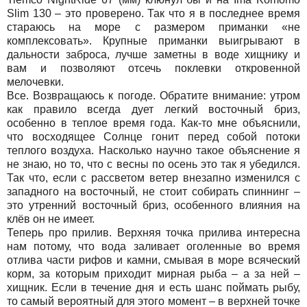
Slim 130 – это проверено. Так что я в последнее время
стараюсь на море с размером приманки «не
комплексовать». Крупные приманки выигрывают в
дальности заброса, лучше заметны в воде хищнику и
вам и позволяют отсечь поклевки откровенной
мелочевки.
Все. Возвращаюсь к погоде. Обратите внимание: утром
как правило всегда дует легкий восточный бриз,
особенно в теплое время года. Как-то мне объяснили,
что восходящее Солнце гонит перед собой потоки
теплого воздуха. Насколько научно такое объяснение я
не знаю, но то, что с весны по осень это так я убедился.
Так что, если с рассветом ветер внезапно изменился с
западного на восточный, не стоит собирать спиннинг –
это утренний восточный бриз, особенного влияния на
клёв он не имеет.
Теперь про прилив. Верхняя точка прилива интересна
нам потому, что вода заливает оголенные во время
отлива части рифов и камни, смывая в море всяческий
корм, за которым приходит мирная рыба – а за ней –
хищник. Если в течение дня и есть шанс поймать рыбу,
то самый вероятный для этого момент – в верхней точке