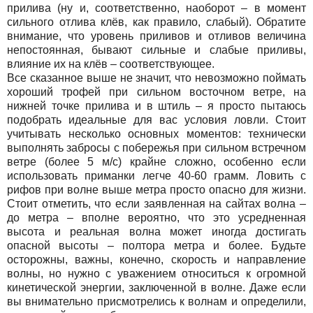
прилива (ну и, соответственно, наоборот – в момент
сильного отлива клёв, как правило, слабый). Обратите
внимание, что уровень приливов и отливов величина
непостоянная, бывают сильные и слабые приливы,
влияние их на клёв – соответствующее.
Все сказанное выше не значит, что невозможно поймать
хороший трофей при сильном восточном ветре, на
нижней точке прилива и в штиль – я просто пытаюсь
подобрать идеальные для вас условия ловли. Стоит
учитывать несколько основных моментов: технически
выполнять забросы с побережья при сильном встречном
ветре (более 5 м/с) крайне сложно, особенно если
использовать приманки легче 40-60 грамм. Ловить с
рифов при волне выше метра просто опасно для жизни.
Стоит отметить, что если заявленная на сайтах волна –
до метра – вполне вероятно, что это усредненная
высота и реальная волна может иногда достигать
опасной высоты – полтора метра и более. Будьте
осторожны, важны, конечно, скорость и направление
волны, но нужно с уважением относиться к огромной
кинетической энергии, заключенной в волне. Даже если
вы внимательно присмотрелись к волнам и определили,