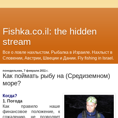
Fishka.co.il: the hidden
stream
Все о ловле нахлыстом. Рыбалка в Израиле. Нахлыст в
Словении, Австрии, Швеции и Дании. Fly fishing in Israel.
понедельник, 7 февраля 2011 г.
Как поймать рыбу на (Средиземном)
море?
Когда?
1. Погода
Как правило наше
финансовое положение, к
сожалению, не позволяет