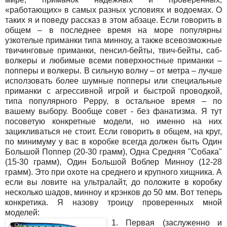
«работающих» в самых разных условиях и водоемах. О
таких я и поведу рассказ в этом абзаце. Если говорить в
общем – в последнее время на море популярны
узкотелые приманки типа минноу, а также всевозможные
твичинговые приманки, пенсил-бейты, твич-бейты, саб-
волкеры и любимые всеми поверхностные приманки –
попперы и волкеры. В сильную волну – от метра – лучше
исползовать более шумные попперы или специальные
приманки с агрессивной игрой и быстрой проводкой,
типа популярного Peppy, в остальное время – по
вашему выбору. Вообще совет - без фанатизма. Я тут
посоветую конкретные модели, но именно на них
зацикливаться не стоит. Если говорить в общем, на круг,
по минимуму у вас в коробке всегда должен быть Один
Большой Поппер (20-30 грамм), Одна Средняя "Собака"
(15-30 грамм), Один Большой Воблер Минноу (12-28
грамм). Это при охоте на среднего и крупного хищника. А
если вы ловите на ультралайт, до положите в коробку
несколько шадов, минноу и крэнков до 50 мм. Вот теперь
конкретика. Я назову троицу проверенных мной
моделей:
1. Первая (заслуженно и