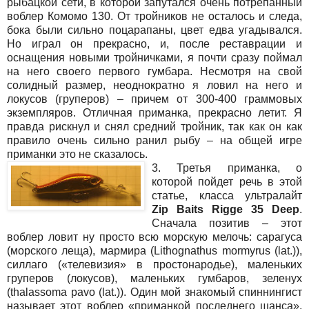
рыбацкой сети, в которой запутался очень потрепанный
воблер Комомо 130. От тройников не осталось и следа,
бока были сильно поцарапаны, цвет едва угадывался.
Но играл он прекрасно, и, после реставрации и
оснащения новыми тройничками, я почти сразу поймал
на него своего первого гумбара. Несмотря на свой
солидный размер, неоднократно я ловил на него и
локусов (груперов) – причем от 300-400 граммовых
экземпляров. Отличная приманка, прекрасно летит. Я
правда рискнул и снял средний тройник, так как он как
правило очень сильно ранил рыбу – на общей игре
приманки это не сказалось.
3. Третья приманка, о
которой пойдет речь в этой
статье, класса ультралайт
Zip Baits Rigge 35 Deep
.
Сначала позитив – этот
воблер ловит ну просто всю морскую мелочь: сарагуса
(морского леща), мармира (Lithognathus mormyrus (lat.)),
силлаго («телевизия» в простонародье), маленьких
груперов (локусов), маленьких гумбаров, зеленух
(thalassoma pavo (lat.)). Один мой знакомый спиннингист
называет этот воблер «приманкой последнего шанса».