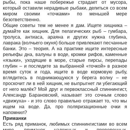
рыбы, пока наше побережье страдает от мусора,
который оставили нерадивые рыбаки, делиться со всем
миром своими «точками» по меньшей мере
безответственно.
Общие советы тем не менее я дам. Ищете хищника –
думайте как хищник. Для пелагических рыб – гумбара,
тролуса, антиаса, араяна и других нужна глубина,
лаврака (волчьего окуня) больше привлекают песчанные
банки. Это – теория. А на практике ищите интересные
рельефы дна, валуны в воде, кромки рифов, каменные
«языки», уходящие в море, старые пирсы, перепады
глубин – и последите за выбранной «точкой» в разное
время суток и года, ищите в воде кормовую рыбу,
вглядитесь в поднимающуюся у берега волну – не
проскочит ли в ней хищник, не выпрыгнет ли убегающий
от него малёк? Мой друг и первоклассный спиннингист,
Александр Барановский, называет это сочным слово
«движуха» - и это слово правильно отражает то, что мы
ищем на воде. Да, про поляризационные очки я
напомнил?
Приманки
Есть ряд приманок, любимых спиннингистами во всем
мире, приманок надежных и проверенных,