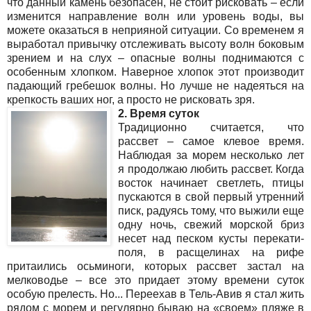
что данный камень безопасен, не стоит рисковать – если
изменится направление волн или уровень воды, вы
можете оказаться в неприяной ситуации. Со временем я
выработал привычку отслеживать высоту волн боковым
зрением и на слух – опасные волны поднимаются с
особенным хлопком. Наверное хлопок этот производит
падающий гребешок волны. Но лучше не надеяться на
крепкость ваших ног, а просто не рисковать зря.
2. Время суток
Традиционно считается, что
рассвет – самое клевое время.
Наблюдая за морем несколько лет
я продолжаю любить рассвет. Когда
восток начинает светлеть, птицы
пускаются в свой первый утренний
писк, радуясь тому, что выжили еще
одну ночь, свежий морской бриз
несет над песком кусты перекати-
поля, в расщелинах на рифе
притаились осьминоги, которых рассвет застал на
мелководье – все это придает этому времени суток
особую прелесть. Но... Переехав в Тель-Авив я стал жить
рядом с морем и регулярно бываю на «своем» пляже в