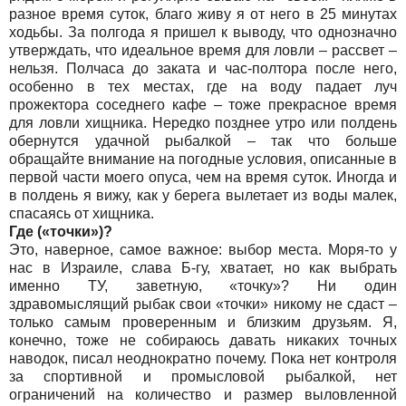
разное время суток, благо живу я от него в 25 минутах
ходьбы. За полгода я пришел к выводу, что однозначно
утверждать, что идеальное время для ловли – рассвет –
нельзя. Полчаса до заката и час-полтора после него,
особенно в тех местах, где на воду падает луч
прожектора соседнего кафе – тоже прекрасное время
для ловли хищника. Нередко позднее утро или полдень
обернутся удачной рыбалкой – так что больше
обращайте внимание на погодные условия, описанные в
первой части моего опуса, чем на время суток. Иногда и
в полдень я вижу, как у берега вылетает из воды малек,
спасаясь от хищника.
Где («точки»)?
Это, наверное, самое важное: выбор места. Моря-то у
нас в Израиле, слава Б-гу, хватает, но как выбрать
именно ТУ, заветную, «точку»? Ни один
здравомыслящий рыбак свои «точки» никому не сдаст –
только самым проверенным и близким друзьям. Я,
конечно, тоже не собираюсь давать никаких точных
наводок, писал неоднократно почему. Пока нет контроля
за спортивной и промысловой рыбалкой, нет
ограничений на количество и размер выловленной