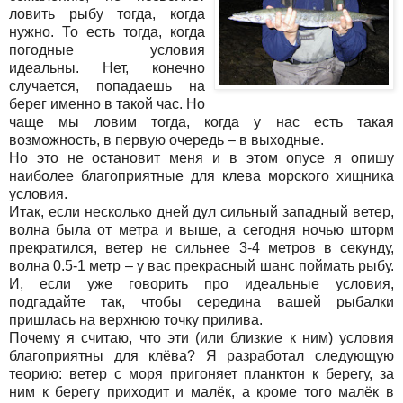
ловить рыбу тогда, когда
нужно. То есть тогда, когда
погодные условия
идеальны. Нет, конечно
случается, попадаешь на
берег именно в такой час. Но
чаще мы ловим тогда, когда у нас есть такая
возможность, в первую очередь – в выходные.
Но это не остановит меня и в этом опусе я опишу
наиболее благоприятные для клева морского хищника
условия.
Итак, если несколько дней дул сильный западный ветер,
волна была от метра и выше, а сегодня ночью шторм
прекратился, ветер не сильнее 3-4 метров в секунду,
волна 0.5-1 метр – у вас прекрасный шанс поймать рыбу.
И, если уже говорить про идеальные условия,
подгадайте так, чтобы середина вашей рыбалки
пришлась на верхнюю точку прилива.
Почему я считаю, что эти (или близкие к ним) условия
благоприятны для клёва? Я разработал следующую
теорию: ветер с моря пригоняет планктон к берегу, за
ним к берегу приходит и малёк, а кроме того малёк в