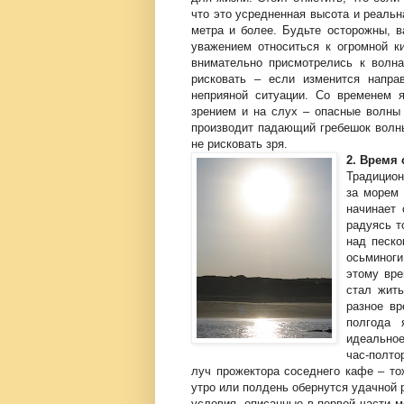
что это усредненная высота и реальн
метра и более. Будьте осторожны, в
уважением относиться к огромной к
внимательно присмотрелись к волна
рисковать – если изменится напра
неприяной ситуации. Со временем 
зрением и на слух – опасные волны
производит падающий гребешок волны
не рисковать зря.
2. Время 
Традицион
за морем 
начинает 
радуясь т
над песко
осьминоги
этому вре
стал жит
разное вр
полгода 
идеальное
час-полто
луч прожектора соседнего кафе – то
утро или полдень обернутся удачной 
условия, описанные в первой части м