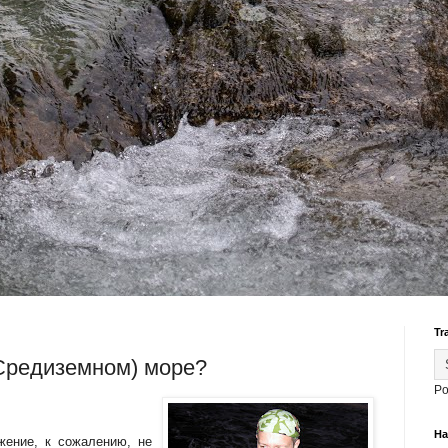
Tr
(Средиземном) море?
Po
На
жение, к сожалению, не