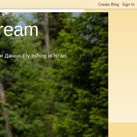
tream
нии. Fly fishing in Israel.