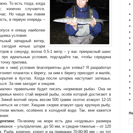
жно. То есть тогда, когда
, конечно случается,
 час. Но чаще мы ловим
ость, в первую очередь –
опусе я опишу наиболее
щника условия.
льный западный ветер,
 сегодня ночью шторм
етров в секунду, волна 0.5-1 метр – у вас прекрасный шанс
 про идеальные условия, подгадайте так, чтобы середина
точку прилива.
кие к ним) условия благоприятны для клёва? Я разработал
оняет планктон к берегу, за ним к берегу приходит и малёк,
крытия в бухтах. Когда после шторма наступает затишье,
ься. За ним заходит и хищник.
малек» правильнее будет писать «кормовая рыба». Она не
ережья много стай мирной рыбы, особи которой достигают в
 Зимой волчий окунь весом 500 грамм охотно атакует 12-15
сняться не стоит. Хищник скорее атакует одну крупную рыбу,
ятком мелких, особенно в холодной воде. Так, мне кажется
По
ения:
ргетинг.
По-моему на море есть два «ходовых» размера
иманок – ультралегкие, до 50 мм, и средне-тяжелые – от 120
. Рыба, конечно, клюет и на приманки 70-80-90 мм – но тот