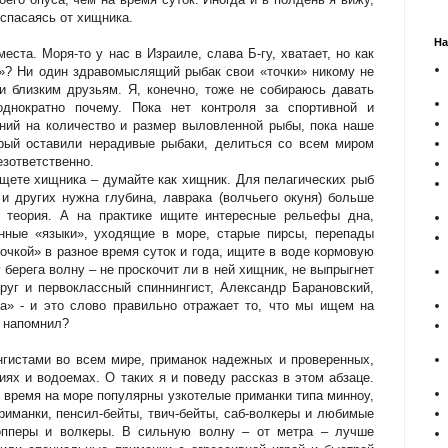
 спасаясь от хищника.
На
еста. Моря-то у нас в Израиле, слава Б-гу, хватает, но как
у»? Ни один здравомыслящий рыбак свои «точки» никому не
 близким друзьям. Я, конечно, тоже не собираюсь давать
однократно почему. Пока нет контроля за спортивной и
ний на количество и размер выловленной рыбы, пока наше
орый оставили нерадивые рыбаки, делиться со всем миром
зответственно.
щете хищника – думайте как хищник. Для пелагических рыб
 и других нужна глубина, лаврака (волчьего окуня) больше
– теория. А на практике ищите интересные рельефы дна,
нные «языки», уходящие в море, старые пирсы, перепады
точкой» в разное время суток и года, ищите в воде кормовую
берега волну – не проскочит ли в ней хищник, не выпрыгнет
уг и первоклассный спиннингист, Александр Барановский,
а» - и это слово правильно отражает то, что мы ищем на
я напомнил?
гистами во всем мире, приманок надежных и проверенных,
ях и водоемах. О таких я и поведу рассказ в этом абзаце.
 время на море популярны узкотелые приманки типа минноу,
риманки, пенсил-бейты, твич-бейты, саб-волкеры и любимые
опперы и волкеры. В сильную волну – от метра – лучше