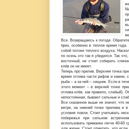
же
Ni
пр
р
в
х
ме
Все. Возвращаюсь к погоде. Обратите
бриз, особенно в теплое время года.
собой потоки теплого воздуха. Наско
по осень это так я убедился. Так что
восточный, не стоит собирать спинн
клёв он не имеет.
Теперь про прилив. Верхняя точка пр
время отлива части рифов и камни, 
рыба – а за ней – хищник. Если в те
этого момент – в верхней точке при
отлива клёв, как правило, слабый). 
непостоянная, бывают сильные и слаб
Все сказанное выше не значит, что 
ветре, на нижней точке прилива и 
условия ловли. Стоит учитывать нес
побережья при сильном встречно
использовать приманки легче 40-60 
для жизни. Стоит отметить, что если