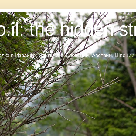
.il: the hidden s
ка в Израиле. Нахлыст в Словении, Австрии, Швеции и Да