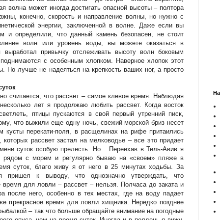
ая волна может иногда достигать опасной высоты – полтора
ажны, конечно, скорость и направление волны, но нужно с
инетической энергии, заключенной в волне. Даже если вы
м и определили, что данный камень безопасен, не стоит
вление волн или уровень воды, вы можете оказаться в
я выработал привычку отслеживать высоту волн боковым
 поднимаются с особенным хлопком. Наверное хлопок этот
. Но лучше не надеяться на крепкость ваших ног, а просто
суток
На
но считается, что рассвет – самое клевое время. Наблюдая
несколько лет я продолжаю любить рассвет. Когда восток
светлеть, птицы пускаются в свой первый утренний писк,
ому, что выжили еще одну ночь, свежий морской бриз несет
м кусты перекати-поля, в расщелинах на рифе притаились
, которых рассвет застал на мелководье – все это придает
мени суток особую прелесть. Но... Переехав в Тель-Авив я
ь рядом с морем и регулярно бываю на «своем» пляже в
емя суток, благо живу я от него в 25 минутах ходьбы. За
я пришел к выводу, что однозначно утверждать, что
 время для ловли – рассвет – нельзя. Полчаса до заката и
ра после него, особенно в тех местах, где на воду падает
же прекрасное время для ловли хищника. Нередко позднее
рыбалкой – так что больше обращайте внимание на погодные
оего опуса, чем на время суток. Иногда и в полдень я вижу,