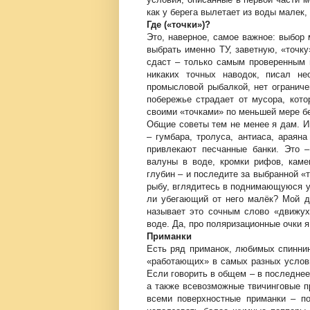
как у берега вылетает из воды малек,
Где («точки»)?
Это, наверное, самое важное: выбор м
выбрать именно ТУ, заветную, «точк
сдаст – только самым проверенным и
никаких точных наводок, писал не
промысловой рыбалкой, нет ограниче
побережье страдает от мусора, кот
своими «точками» по меньшей мере бе
Общие советы тем не менее я дам. И
– гумбара, тролуса, антиаса, араяна
привлекают песчанные банки. Это 
валуны в воде, кромки рифов, каме
глубин – и последите за выбранной «
рыбу, вглядитесь в поднимающуюся у 
ли убегающий от него малёк? Мой др
называет это сочным слово «движух
воде. Да, про поляризационные очки 
Приманки
Есть ряд приманок, любимых спиннин
«работающих» в самых разных услови
Если говорить в общем – в последнее
а также всевозможные твичинговые п
всеми поверхностные приманки – п