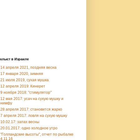
хлыст в Израиле
14 апреля 2021, поздняя весна
17 января 2020, зимняя
21 июля 2019, сухая мушка
12 апреля 2019: Кинерет
9 ноября 2018: "стимулятор"
12 мая 2017: усач на сухую мушку и
нимфу
28 апреля 2017: становится жарко
7 апреля 2017: ловля на сухую мушку
10.02.17: запах весны
20.01.2017: одно холодное утро
"Голландские высоты", отчет по рыбалке
4.11.16