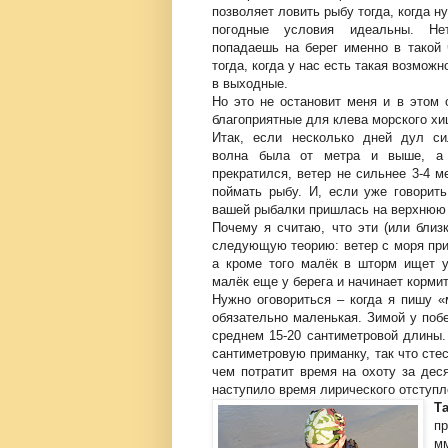
позволяет ловить рыбу тогда, когда ну
погодные условия идеальны. Нет
попадаешь на берег именно в такой
тогда, когда у нас есть такая возможн
в выходные.
Но это не остановит меня и в этом 
благоприятные для клева морского хи
Итак, если несколько дней дул си
волна была от метра и выше, а
прекратился, ветер не сильнее 3-4 м
поймать рыбу. И, если уже говорить
вашей рыбалки пришлась на верхнюю 
Почему я считаю, что эти (или близ
следующую теорию: ветер с моря приг
а кроме того малёк в шторм ищет у
малёк еще у берега и начинает кормит
Нужно оговориться – когда я пишу «
обязательно маленькая. Зимой у поб
среднем 15-20 сантиметровой длины.
сантиметровую приманку, так что сте
чем потратит время на охоту за дес
наступило время лирического отступл
Та
пр
мм