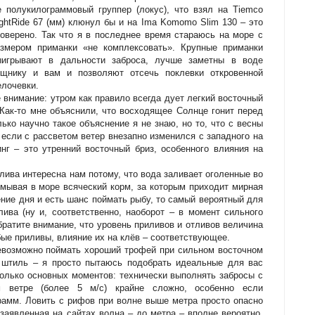
 полукилограммовый группер (локус), что взял на Tiemco
ghtRide 67 (мм) клюнул бы и на Ima Komomo Slim 130 – это
оверено. Так что я в последнее время стараюсь на море с
азмером приманки «не комплексовать». Крупные приманки
ыигрывают в дальности заброса, лучше заметны в воде
ищнику и вам и позволяют отсечь поклевки откровенной
лочевки.
 внимание: утром как правило всегда дует легкий восточный
 Как-то мне объяснили, что восходящее Солнце гонит перед
лько научно такое объяснение я не знаю, но то, что с весны
, если с рассветом ветер внезапно изменился с западного на
инг – это утренний восточный бриз, особенного влияния на
илива интересна нам потому, что вода заливает оголенные во
смывая в море всяческий корм, за которым приходит мирная
чение дня и есть шанс поймать рыбу, то самый вероятный для
лива (ну и, соответственно, наоборот – в момент сильного
Обратите внимание, что уровень приливов и отливов величина
ые приливы, влияние их на клёв – соответствующее.
невозможно поймать хороший трофей при сильном восточном
в штиль – я просто пытаюсь подобрать идеальные для вас
колько основных моментов: технически выполнять забросы с
м ветре (более 5 м/с) крайне сложно, особенно если
грамм. Ловить с рифов при волне выше метра просто опасно
 заявленная на сайтах волна – до метра – вполне вероятно,