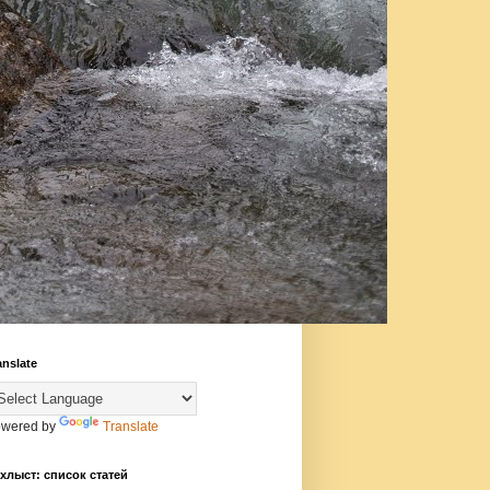
anslate
wered by
Translate
хлыст: список статей